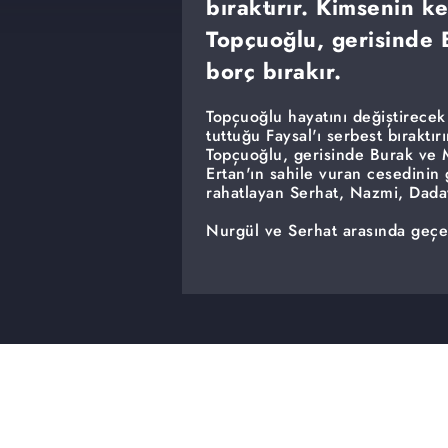
bıraktırır. Kimsenin 
Topçuoğlu, gerisinde 
borç bırakır.
Topçuoğlu hayatını değiştirecek b
tuttuğu Faysal'ı serbest bıraktı
Topçuoğlu, gerisinde Burak ve M
Ertan'ın sahile vuran cesedinin 
rahatlayan Serhat, Nazmi, Daday
Nurgül ve Serhat arasında geçe
açacakken Merve'nin Nurgül'e söy
Ertan'ın ölümündeki gizli gerçek