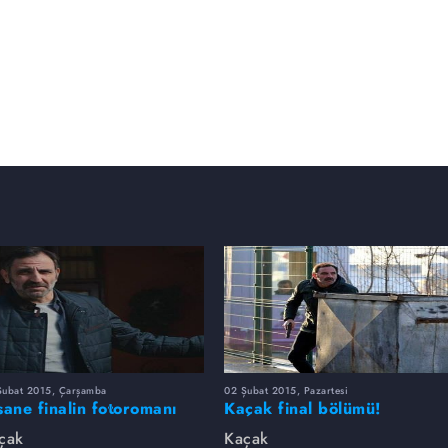
Şubat 2015, Çarşamba
02 Şubat 2015, Pazartesi
sane finalin fotoromanı
Kaçak final bölümü!
çak
Kaçak