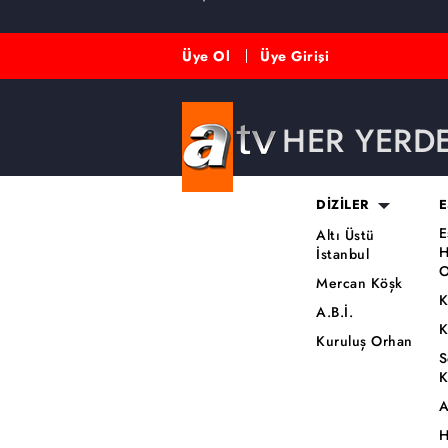
Üye Ol
Üye Girişi
HER YERD
DİZİLER
E
E
Altı Üstü
H
İstanbul
O
Mercan Köşk
K
A.B.İ.
K
Kuruluş Orhan
S
K
A
H