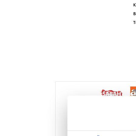
K
B
T
Reddet