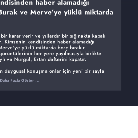
kendisinden haber alamadığı
Burak ve Merve’ye yüklü miktarda
ir karar verir ve yıllardır bir sığınakta kapalı
rır. Kimsenin kendisinden haber alamadığı
erve'ye yüklü miktarda borç bırakır.
görüntülerinin her yere yayılmasıyla birlikte
lı ve Nurgül, Ertan defterini kapatır.
n duygusal konuşma onlar için yeni bir sayfa
ledikleri herkesi farklı yollara sürükler.
Daha Fazla Göster ...
 ise bir hayalet gibi peşlerinde olacaktır.