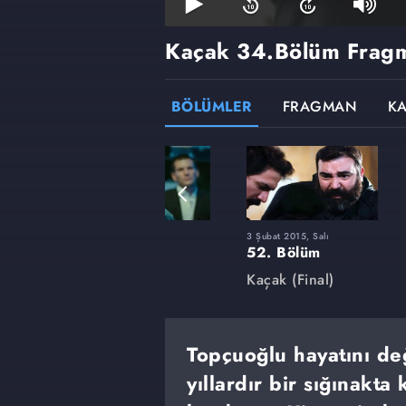
Kaçak
34.Bölüm Frag
BÖLÜMLER
FRAGMAN
K
30 Eylül 2014, Salı
3 Şubat 2015, Salı
38. Bölüm
52. Bölüm
Kaçak
Kaçak (Final)
Topçuoğlu hayatını değ
yıllardır bir sığınakta