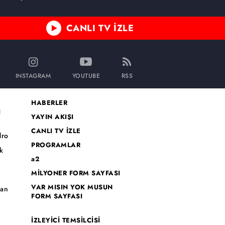
bölüm fotogaleri
CANLI TV İZLE
INSTAGRAM
YOUTUBE
RSS
HABERLER
I
YAYIN AKIŞI
CANLI TV İZLE
dro
PROGRAMLAR
k
a2
MİLYONER FORM SAYFASI
o
VAR MISIN YOK MUSUN
han
FORM SAYFASI
İZLEYİCİ TEMSİLCİSİ