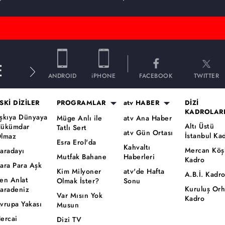
E
ANDROID
iPHONE
FACEBOOK
TWITTER
SKİ DİZİLER
PROGRAMLAR
atv HABER
DİZİ
KADROLAR
şkıya Dünyaya
Müge Anlı ile
atv Ana Haber
Altı Üstü
ükümdar
Tatlı Sert
atv Gün Ortası
İstanbul Ka
lmaz
Esra Erol'da
Kahvaltı
Mercan Köş
aradayı
Mutfak Bahane
Haberleri
Kadro
ara Para Aşk
Kim Milyoner
atv'de Hafta
A.B.İ. Kadr
en Anlat
Olmak İster?
Sonu
Kuruluş Or
aradeniz
Var Mısın Yok
Kadro
vrupa Yakası
Musun
ercai
Dizi TV