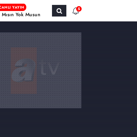
CANLI YAYIN
5
r Mısın Yok Musun