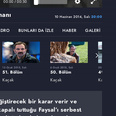
00:00
/
00:30
manı
10 Haziran 2014, Salı
20:00
ADRO
BUNLARI DA İZLE
HABER
GALERİ
13 Ocak 2015, Salı
6 Ocak 2015, Salı
30 Aralık 201
51. Bölüm
50. Bölüm
49. Böl
Kaçak
Kaçak
Kaçak
iştirecek bir karar verir ve
 kapalı tuttuğu Faysal’ı serbest