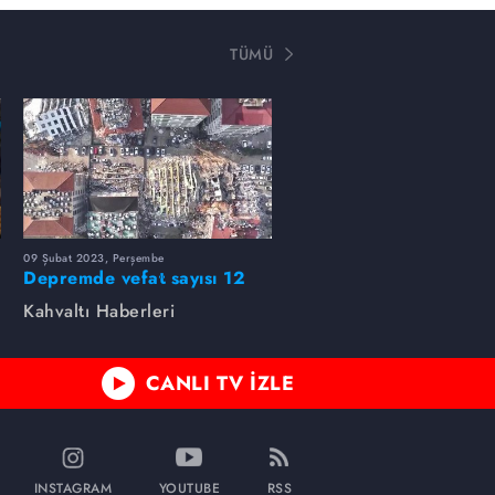
TÜMÜ
09 Şubat 2023, Perşembe
Depremde vefat sayısı 12
bin 873...
Kahvaltı Haberleri
CANLI TV İZLE
INSTAGRAM
YOUTUBE
RSS