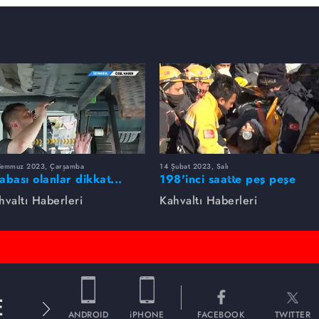
Temmuz 2023, Çarşamba
14 Şubat 2023, Salı
abası olanlar dikkat...
198'inci saatte peş peşe
kın bu hataya düşmeyin
mucizeler...
hvaltı Haberleri
Kahvaltı Haberleri
E
ANDROID
iPHONE
FACEBOOK
TWITTER