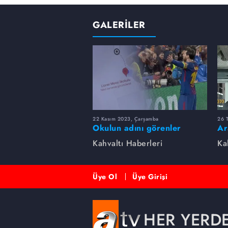
GALERİLER
22 Kasım 2023, Çarşamba
26 
Okulun adını görenler
Ar
şaşkına döndü. Lionel Messi
Sa
Kahvaltı Haberleri
Ka
İlkokulu
Üye Ol
Üye Girişi
HER YERD