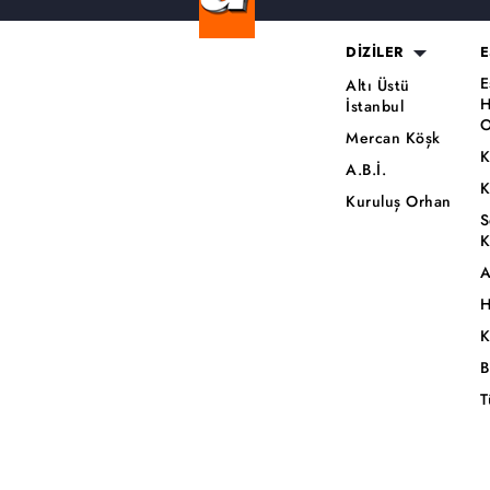
DİZİLER
E
E
Altı Üstü
H
İstanbul
O
Mercan Köşk
K
A.B.İ.
K
Kuruluş Orhan
S
K
A
H
K
B
T