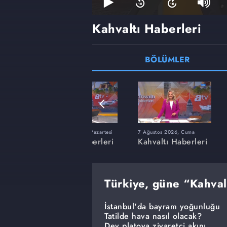
Kahvaltı Haberleri
BÖLÜMLER
lı
20 Temmuz 2026, Pazartesi
7 Ağustos 2026, Cuma
erleri
Kahvaltı Haberleri
Kahvaltı Haberleri
Türkiye, güne “Kahvalt
İstanbul'da bayram yoğunluğu
Tatilde hava nasıl olacak?
Dev platoya ziyaretçi akını