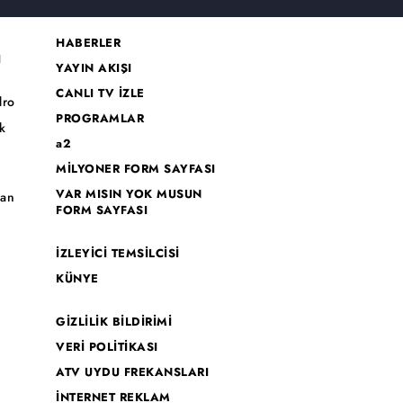
HABERLER
I
YAYIN AKIŞI
CANLI TV İZLE
dro
PROGRAMLAR
k
a2
MİLYONER FORM SAYFASI
o
VAR MISIN YOK MUSUN
han
FORM SAYFASI
İZLEYİCİ TEMSİLCİSİ
KÜNYE
GİZLİLİK BİLDİRİMİ
VERİ POLİTİKASI
ATV UYDU FREKANSLARI
İNTERNET REKLAM