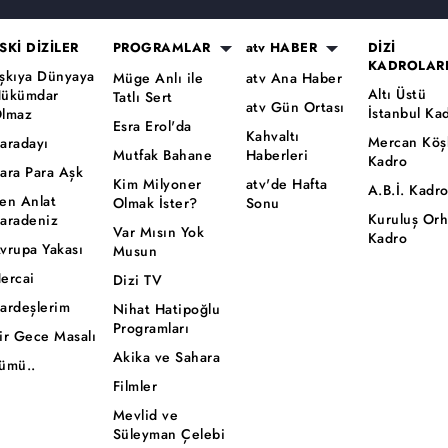
SKİ DİZİLER
PROGRAMLAR
atv HABER
DİZİ
KADROLAR
şkıya Dünyaya
Müge Anlı ile
atv Ana Haber
Altı Üstü
ükümdar
Tatlı Sert
atv Gün Ortası
İstanbul Ka
lmaz
Esra Erol'da
Kahvaltı
Mercan Köş
aradayı
Mutfak Bahane
Haberleri
Kadro
ara Para Aşk
Kim Milyoner
atv'de Hafta
A.B.İ. Kadr
en Anlat
Olmak İster?
Sonu
Kuruluş Or
aradeniz
Var Mısın Yok
Kadro
vrupa Yakası
Musun
ercai
Dizi TV
ardeşlerim
Nihat Hatipoğlu
Programları
ir Gece Masalı
Akika ve Sahara
ümü..
Filmler
Mevlid ve
Süleyman Çelebi