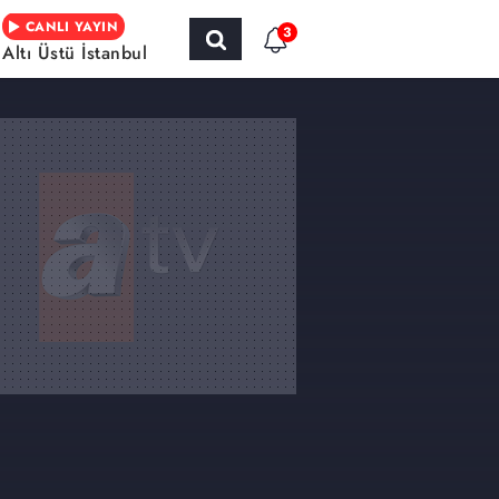
CANLI YAYIN
3
Altı Üstü İstanbul