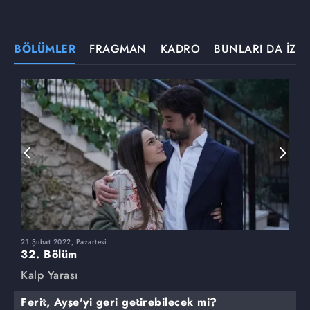
BÖLÜMLER
FRAGMAN
KADRO
BUNLARI DA İZLE
21 Şubat 2022, Pazartesi
1
32. Bölüm
3
Kalp Yarası
K
Ferit, Ayşe'yi geri getirebilecek mi?