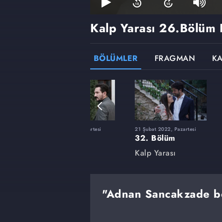
Kalp Yarası
26.Bölüm 
BÖLÜMLER
FRAGMAN
K
tesi
1 Kasım 2021, Pazartesi
21 Şubat 2022, Pazartesi
18. Bölüm
32. Bölüm
Kalp Yarası
Kalp Yarası
"Adnan Sancakzade b