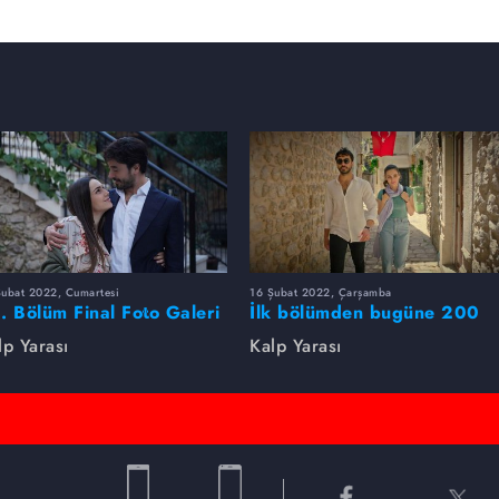
Şubat 2022, Cumartesi
16 Şubat 2022, Çarşamba
. Bölüm Final Foto Galeri
İlk bölümden bugüne 200
kare ile Kalp Yarası
lp Yarası
Kalp Yarası