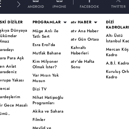
E
ANDROID
iPHONE
FACEBOOK
TWITTER
SKİ DİZİLER
PROGRAMLAR
atv HABER
DİZİ
KADROLAR
şkıya Dünyaya
Müge Anlı ile
atv Ana Haber
Altı Üstü
ükümdar
Tatlı Sert
atv Gün Ortası
İstanbul Ka
lmaz
Esra Erol'da
Kahvaltı
Mercan Köş
aradayı
Mutfak Bahane
Haberleri
Kadro
ara Para Aşk
Kim Milyoner
atv'de Hafta
A.B.İ. Kadr
en Anlat
Olmak İster?
Sonu
Kuruluş Or
aradeniz
Var Mısın Yok
Kadro
vrupa Yakası
Musun
ercai
Dizi TV
ardeşlerim
Nihat Hatipoğlu
Programları
ir Gece Masalı
Akika ve Sahara
ümü..
Filmler
Mevlid ve