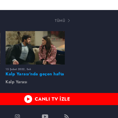
TÜMÜ
15 Şubat 2022, Salı
Kalp Yarası'nda geçen hafta
neler oldu?
Kalp Yarası
CANLI TV İZLE