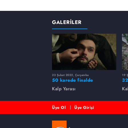
GALERİLER
23 Şubat 2022, Çarşamba
19 
50 karede finalde
32
yaşananlar...
Kalp Yarası
Ka
Üye Ol
Üye Girişi