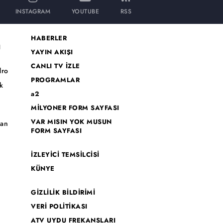
INSTAGRAM
YOUTUBE
RSS
HABERLER
I
YAYIN AKIŞI
CANLI TV İZLE
dro
PROGRAMLAR
k
a2
MİLYONER FORM SAYFASI
o
VAR MISIN YOK MUSUN
han
FORM SAYFASI
İZLEYİCİ TEMSİLCİSİ
KÜNYE
GİZLİLİK BİLDİRİMİ
VERİ POLİTİKASI
ATV UYDU FREKANSLARI