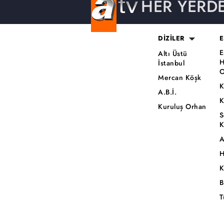
HER YERD
DİZİLER
E
E
Altı Üstü
H
İstanbul
O
Mercan Köşk
K
A.B.İ.
K
Kuruluş Orhan
S
K
A
H
K
B
T