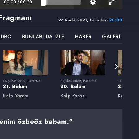
00:00
/
00:30
Fragmanı
27 Aralık 2021, Pazartesi
20:00
ADRO
BUNLARI DA İZLE
HABER
GALERİ
14 Şubat 2022, Pazartesi
7 Şubat 2022, Pazartesi
31 Ocak 2022,
31. Bölüm
30. Bölüm
29. Böl
Kalp Yarası
Kalp Yarası
Kalp Yara
enim özbeöz babam."