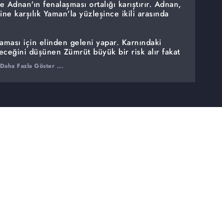
 Adnan'ın fenalaşması ortalığı karıştırır. Adnan,
ne karşılık Yaman'la yüzleşince ikili arasında
ması için elinden geleni yapar. Karnındaki
eceğini düşünen Zümrüt büyük bir risk alır fakat
lar almaya zorlar.
Daha Fazla Göster ...
 ölüm haberiyle sarsılmışken ikinci bir şok
: Yaman intikam gününün geldiğine inanarak