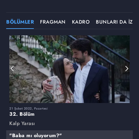
BÖLÜMLER
FRAGMAN
KADRO
BUNLARI DA İZLE
21 Şubat 2022, Pazartesi
1
32. Bölüm
3
Kalp Yarası
K
"Baba mı oluyorum?"