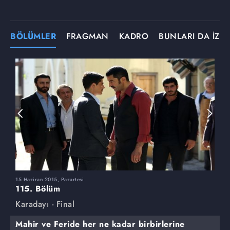
BÖLÜMLER
FRAGMAN
KADRO
BUNLARI DA İZLE
15 Haziran 2015, Pazartesi
8
115. Bölüm
1
Karadayı - Final
K
Mahir ve Feride her ne kadar birbirlerine