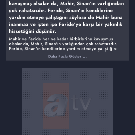
kavuşmuş olsalar da, Mahir, Sinan’ın varlığından
çok rahatsızdır. Feride, Sinan’ın kendilerine
yardım etmeye çalıştığını söylese de Mahir buna
inanmaz ve içten içe Feride’ye karşı bir yakınlık
hissettiğini düşünür.
Mahir ve Feride her ne kadar birbirlerine kavuşmuş
olsalar da, Mahir, Sinan'ın varlığından çok rahatsızdır.
Feride, Sinan'ın kendilerine yardım etmeye çalıştığını
söylese de Mahir buna inanmaz ve içten içe Feride'ye
Daha Fazla Göster ...
karşı bir yakınlık hissettiğini düşünür.
Yasin, Mahir ve Feride'ye, Turgut'un sınırdan çıkmak
üzereyken yakalandığı müjdesini verir. Feride ve Mahir
kabusun sona erdiğini düşünerek karakola giderler.
Sevkiyat zamanı belli olmuştur. Sinan'ın içi rahattır.
Necdet malları çalıp Sinan'ın belirlediği yere taşıyacaktır.
Oysa Necdet'in başka planları vardır. Sinan durumu
öğrendiğinde Necdet'i ummadığı bir şekilde
cezalandırır...
Mahir ve Feride Turgut'a bir adım daha yaklaşmak için
yeni planlar yaparken hiç ummadıkları bir göz onları
izlemektedir. Bu beklenmedik misafir, Mahir ve Feride'nin
aşkında bir dönüm noktasına yol açacaktır...