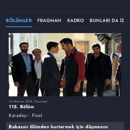
BÖLÜMLER
FRAGMAN
KADRO
BUNLARI DA İZLE
15 Haziran 2015, Pazartesi
8
115. Bölüm
1
Karadayı - Final
K
Babasını ölümden kurtarmak için düşmanını