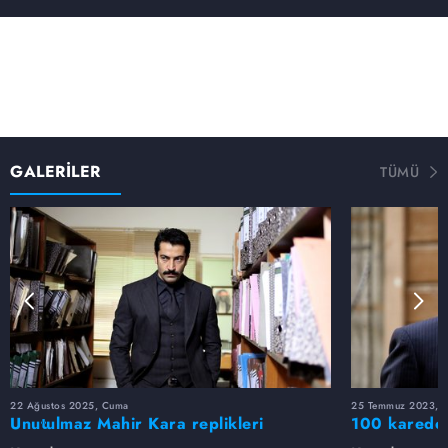
GALERİLER
TÜMÜ
22 Ağustos 2025, Cuma
25 Temmuz 2023, S
Unutulmaz Mahir Kara replikleri
100 karede 