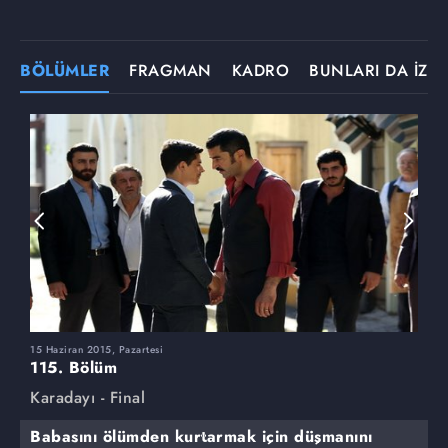
BÖLÜMLER
FRAGMAN
KADRO
BUNLARI DA İZLE
15 Haziran 2015, Pazartesi
8
115. Bölüm
1
Karadayı - Final
K
Babasını ölümden kurtarmak için düşmanını