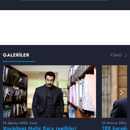
bir gece ansızın Mehmet Saim'in huzuruna çıkarılır.
Mehmet Saim ona çok önemli bir görev verir. Necdet'in
yeni görevi bütün dengeleri alt üst edecek niteliktedir.
GALERİLER
TÜMÜ
22 Ağustos 2025, Cuma
25 Temmuz 2023, S
Unutulmaz Mahir Kara replikleri
100 karede 