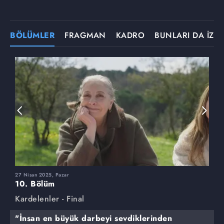
BÖLÜMLER
FRAGMAN
KADRO
BUNLARI DA İZLE
27 Nisan 2025, Pazar
2
10. Bölüm
9
Kardelenler - Final
K
"İnsan en büyük darbeyi sevdiklerinden