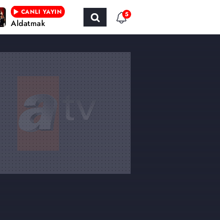
CANLI YAYIN
5
Aldatmak