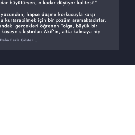
adar büyütürsen, o kadar düşüyor kalitesi!"
ta yüzünden, hapse düşme korkusuyla karşı
nu kurtarabilmek için bir çözüm aramaktadırlar.
kındaki gerçekleri öğrenen Tolga, büyük bir
köşeye sıkıştırılan Akif'in, altta kalmaya hiç
 aldıkları şaşırtıcı karar sonucunda, evin
Daha Fazla Göster ...
çin, canla başla çalışmaya başlarlar. Berk ile
üzünden iyice gerilirken, Aybike'nin ayağına bu
gelir. Akif'le karşı karşıya gelen Gülten'in
ke eder.