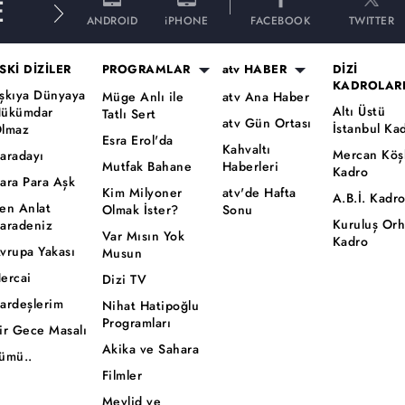
E
ANDROID
iPHONE
FACEBOOK
TWITTER
SKİ DİZİLER
PROGRAMLAR
atv HABER
DİZİ
KADROLAR
şkıya Dünyaya
Müge Anlı ile
atv Ana Haber
Altı Üstü
ükümdar
Tatlı Sert
atv Gün Ortası
İstanbul Ka
lmaz
Esra Erol'da
Kahvaltı
Mercan Köş
aradayı
Mutfak Bahane
Haberleri
Kadro
ara Para Aşk
Kim Milyoner
atv'de Hafta
A.B.İ. Kadr
en Anlat
Olmak İster?
Sonu
Kuruluş Or
aradeniz
Var Mısın Yok
Kadro
vrupa Yakası
Musun
ercai
Dizi TV
ardeşlerim
Nihat Hatipoğlu
Programları
ir Gece Masalı
Akika ve Sahara
ümü..
Filmler
Mevlid ve