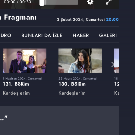
00:00
/
00:30
m Fragmanı
3 Şubat 2024, Cumartesi
20:00
ADRO
BUNLARI DA İZLE
HABER
GALERİ
1 Haziran 2024, Cumartesi
25 Mayıs 2024, Cumartesi
18 Mayıs 202
131. Bölüm
130. Bölüm
129. Bö
Kardeşlerim
Kardeşlerim
Kardeşle
m…"