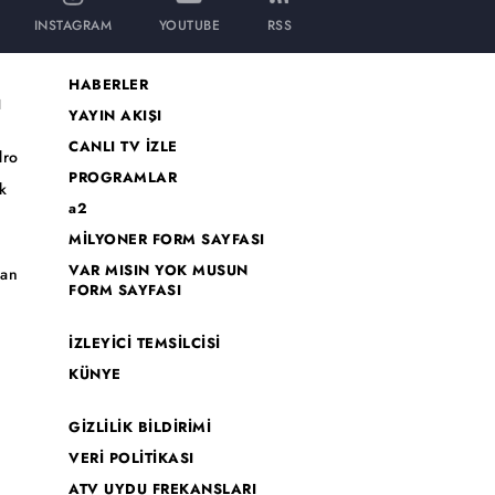
INSTAGRAM
YOUTUBE
RSS
HABERLER
I
YAYIN AKIŞI
CANLI TV İZLE
dro
PROGRAMLAR
k
a2
MİLYONER FORM SAYFASI
o
VAR MISIN YOK MUSUN
han
FORM SAYFASI
İZLEYİCİ TEMSİLCİSİ
KÜNYE
GİZLİLİK BİLDİRİMİ
VERİ POLİTİKASI
ATV UYDU FREKANSLARI