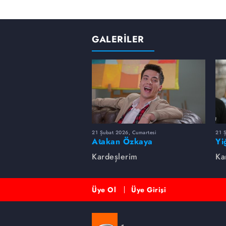
GALERİLER
21 Şubat 2026, Cumartesi
21 
Atakan Özkaya
Yi
Kardeşlerim
Ka
Üye Ol
Üye Girişi