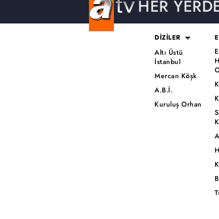
HER YERD
DİZİLER
E
E
Altı Üstü
H
İstanbul
O
Mercan Köşk
K
A.B.İ.
K
Kuruluş Orhan
S
K
A
H
K
B
T