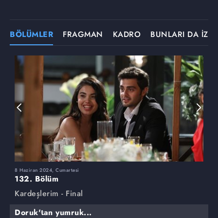
BÖLÜMLER
FRAGMAN
KADRO
BUNLARI DA İZLE
8 Haziran 2024, Cumartesi
1
132. Bölüm
1
Kardeşlerim - Final
K
Doruk'tan yumruk...