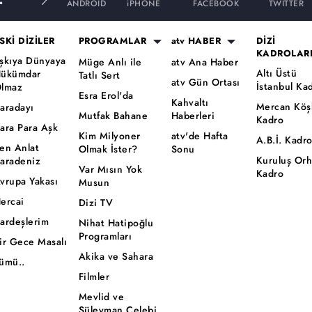
ANDROID
iPHONE
FACEBOOK
TWITTER
SKİ DİZİLER
PROGRAMLAR
atv HABER
DİZİ
KADROLAR
şkıya Dünyaya
Müge Anlı ile
atv Ana Haber
Altı Üstü
ükümdar
Tatlı Sert
atv Gün Ortası
İstanbul Ka
lmaz
Esra Erol'da
Kahvaltı
Mercan Köş
aradayı
Mutfak Bahane
Haberleri
Kadro
ara Para Aşk
Kim Milyoner
atv'de Hafta
A.B.İ. Kadr
en Anlat
Olmak İster?
Sonu
Kuruluş Or
aradeniz
Var Mısın Yok
Kadro
vrupa Yakası
Musun
ercai
Dizi TV
ardeşlerim
Nihat Hatipoğlu
Programları
ir Gece Masalı
Akika ve Sahara
ümü..
Filmler
Mevlid ve
Süleyman Çelebi