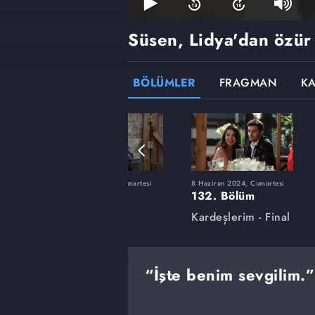
Süsen, Lidya'dan özür 
BÖLÜMLER
FRAGMAN
K
tesi
24 Şubat 2024, Cumartesi
8 Haziran 2024, Cumartesi
118. Bölüm
132. Bölüm
Kardeşlerim
Kardeşlerim - Final
“İşte benim sevgilim.”