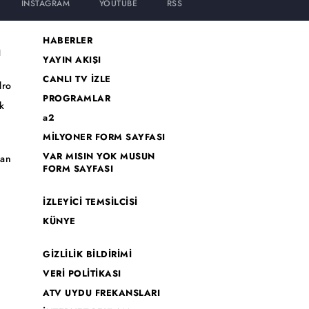
INSTAGRAM
YOUTUBE
RSS
HABERLER
I
YAYIN AKIŞI
CANLI TV İZLE
dro
PROGRAMLAR
k
a2
MİLYONER FORM SAYFASI
o
VAR MISIN YOK MUSUN
han
FORM SAYFASI
İZLEYİCİ TEMSİLCİSİ
KÜNYE
GİZLİLİK BİLDİRİMİ
VERİ POLİTİKASI
ATV UYDU FREKANSLARI