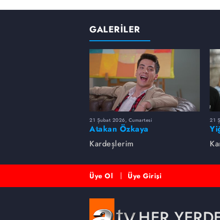
GALERİLER
21 Şubat 2026, Cumartesi
21 
Atakan Özkaya
Yi
Kardeşlerim
Ka
Üye Ol
Üye Girişi
HER YERD