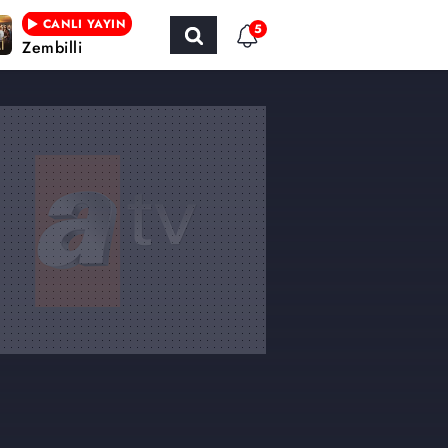
CANLI YAYIN
5
Zembilli