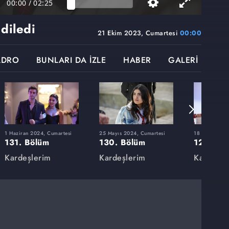
00:00
/
02:25
diledi
21 Ekim 2023, Cumartesi
00:00
ADRO
BUNLARI DA İZLE
HABER
GALERİ
1 Haziran 2024, Cumartesi
25 Mayıs 2024, Cumartesi
18 Mayıs 202
131. Bölüm
130. Bölüm
129. Bö
Kardeşlerim
Kardeşlerim
Kardeşle