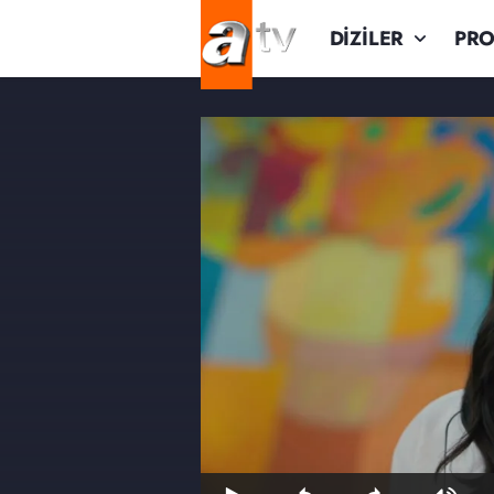
DİZİLER
PR