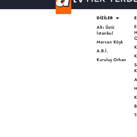
DİZİLER
E
E
Altı Üstü
H
İstanbul
O
Mercan Köşk
K
A.B.İ.
K
Kuruluş Orhan
S
K
A
H
K
B
T