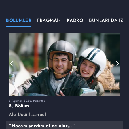
BÖLÜMLER
FRAGMAN
KADRO
BUNLARI DA İZLE
3 Ağustos 2026, Pazartesi
2
8. Bölüm
7
Altı Üstü İstanbul
A
“Hocam yardım et ne olur…”