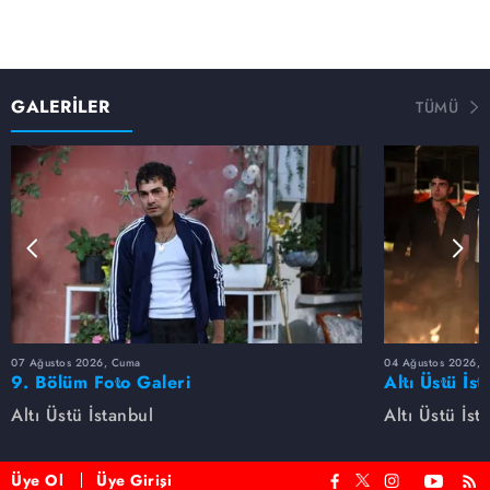
GALERİLER
TÜMÜ
07 Ağustos 2026, Cuma
04 Ağustos 2026, S
9. Bölüm Foto Galeri
Altı Üstü İs
Uzay'ın yapt
Altı Üstü İstanbul
Altı Üstü İst
Üye Ol
Üye Girişi