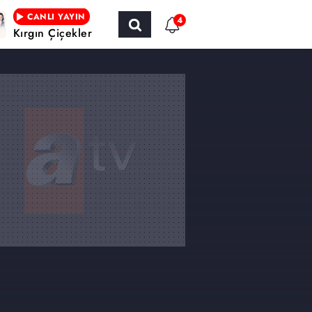
CANLI YAYIN
4
Kırgın Çiçekler