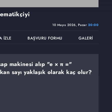
ematikçiyi
10 Mayıs 2026, Pazar
20:00
A İZLE
BAŞVURU FORMU
GALERİ
esap makinesi alıp "e × π ="
ıkan sayı yaklaşık olarak kaç olur?