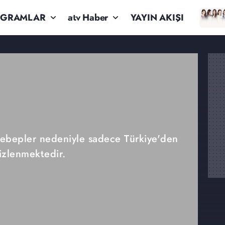
OGRAMLAR
atv Haber
YAYIN AKIŞI
 sebepler nedeniyle sadece Türkiye'den
izlenmektedir.