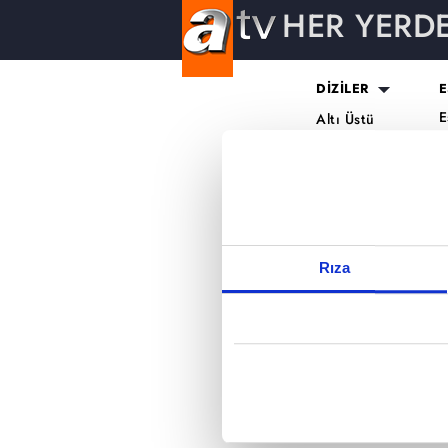
HER YERD
Reddet
DİZİLER
E
E
Altı Üstü
H
İstanbul
O
Mercan Köşk
K
A.B.İ.
K
Kuruluş Orhan
S
K
Rıza
A
H
K
B
T