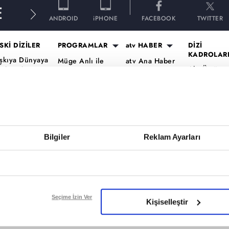
E
ANDROID
iPHONE
FACEBOOK
TWITTER
SKİ DİZİLER
PROGRAMLAR
atv HABER
DİZİ
KADROLAR
şkıya Dünyaya
Müge Anlı ile
atv Ana Haber
Altı Üstü
ükümdar
Tatlı Sert
atv Gün Ortası
İstanbul Ka
lmaz
Esra Erol'da
Kahvaltı
Mercan Köş
aradayı
Mutfak Bahane
Haberleri
Kadro
ara Para Aşk
Kim Milyoner
atv'de Hafta
A.B.İ. Kadr
en Anlat
Olmak İster?
Sonu
Kuruluş Or
aradeniz
Bilgiler
Reklam Ayarları
Var Mısın Yok
Kadro
vrupa Yakası
Musun
ercai
Dizi TV
ardeşlerim
Nihat Hatipoğlu
Programları
ir Gece Masalı
Seçime İzin Ver
Kişiselleştir
Akika ve Sahara
ümü..
Filmler