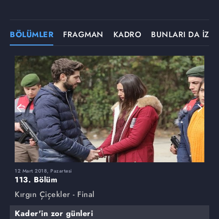
BÖLÜMLER
FRAGMAN
KADRO
BUNLARI DA İZLE
12 Mart 2018, Pazartesi
5
113. Bölüm
1
Kırgın Çiçekler - Final
K
Kader'in zor günleri