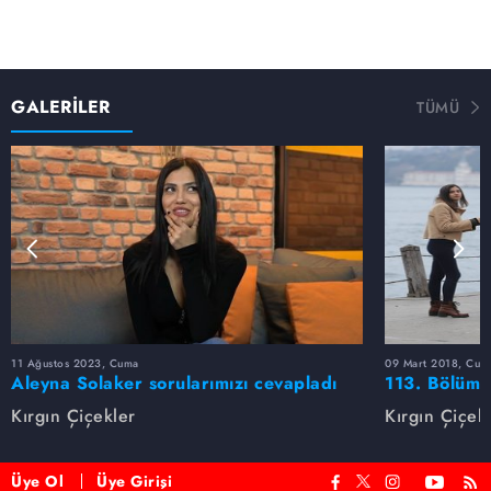
GALERİLER
TÜMÜ
11 Ağustos 2023, Cuma
09 Mart 2018, Cum
Aleyna Solaker sorularımızı cevapladı
113. Bölüm 
Kırgın Çiçekler
Kırgın Çiçek
Üye Ol
Üye Girişi