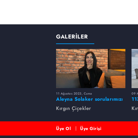
GALERİLER
11 Ağustos 2023, Cuma
09 
Aleyna Solaker sorularımızı
11
cevapladı
Kırgın Çiçekler
Kı
Üye Ol
Üye Girişi