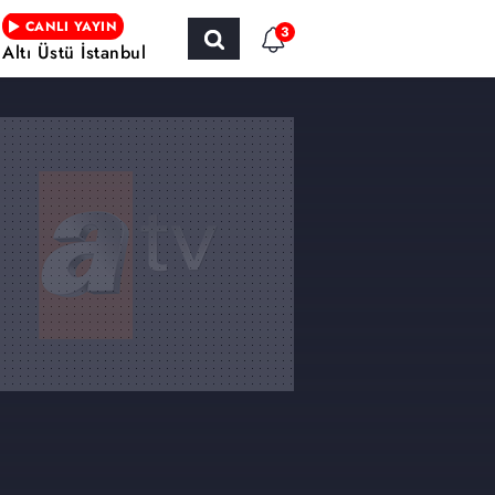
CANLI YAYIN
3
Altı Üstü İstanbul