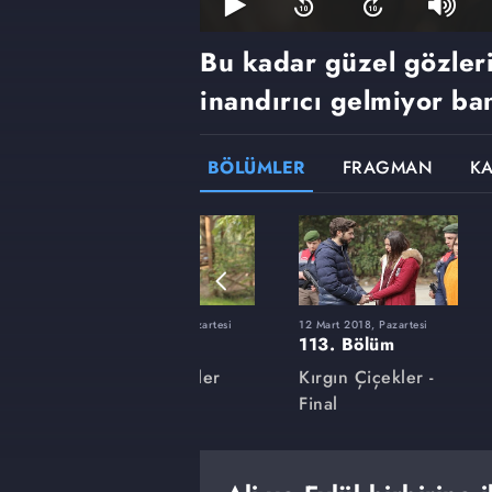
Bu kadar güzel gözler
inandırıcı gelmiyor ban
BÖLÜMLER
FRAGMAN
K
rtesi
27 Kasım 2017, Pazartesi
12 Mart 2018, Pazartesi
99. Bölüm
113. Bölüm
ler
Kırgın Çiçekler
Kırgın Çiçekler -
Final