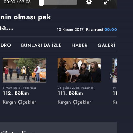
00:00
/
03:08
inin olması pek
a...
13 Kasım 2017, Pazartesi
00:00
ADRO
BUNLARI DA İZLE
HABER
GALERİ
5 Mart 2018, Pazartesi
26 Şubat 2018, Pazartesi
19 Şubat 2018
112. Bölüm
111. Bölüm
110. Bö
Kırgın Çiçekler
Kırgın Çiçekler
Kırgın Çi