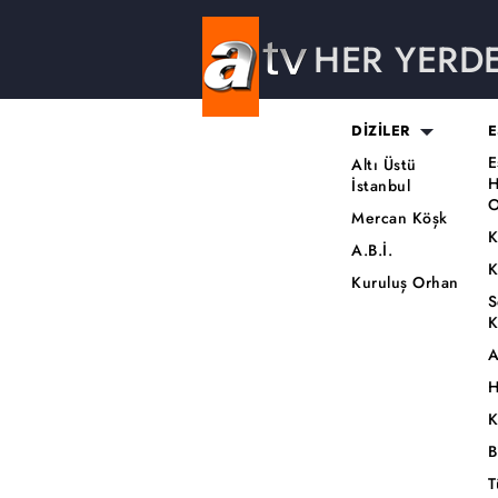
HER YERD
DİZİLER
E
E
Altı Üstü
H
İstanbul
O
Mercan Köşk
K
A.B.İ.
K
Kuruluş Orhan
S
K
A
H
K
B
T