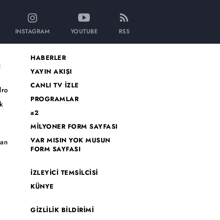
INSTAGRAM
YOUTUBE
RSS
HABERLER
I
YAYIN AKIŞI
CANLI TV İZLE
dro
PROGRAMLAR
k
a2
MİLYONER FORM SAYFASI
o
VAR MISIN YOK MUSUN
han
FORM SAYFASI
İZLEYİCİ TEMSİLCİSİ
KÜNYE
GİZLİLİK BİLDİRİMİ