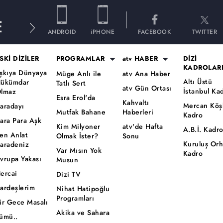
E
ANDROID
iPHONE
FACEBOOK
TWITTER
SKİ DİZİLER
PROGRAMLAR
atv HABER
DİZİ
KADROLAR
şkıya Dünyaya
Müge Anlı ile
atv Ana Haber
Altı Üstü
ükümdar
Tatlı Sert
atv Gün Ortası
İstanbul Ka
lmaz
Esra Erol'da
Kahvaltı
Mercan Köş
aradayı
Mutfak Bahane
Haberleri
Kadro
ara Para Aşk
Kim Milyoner
atv'de Hafta
A.B.İ. Kadr
en Anlat
Olmak İster?
Sonu
Kuruluş Or
aradeniz
Var Mısın Yok
Kadro
vrupa Yakası
Musun
ercai
Dizi TV
ardeşlerim
Nihat Hatipoğlu
Programları
ir Gece Masalı
Akika ve Sahara
ümü..