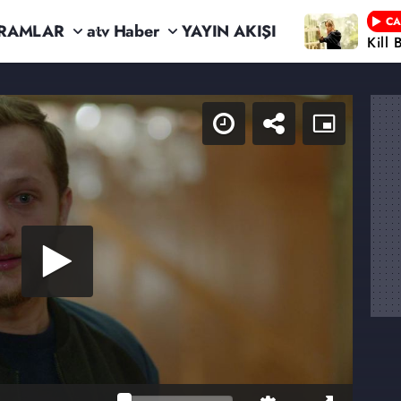
CA
RAMLAR
atv Haber
YAYIN AKIŞI
Kill 