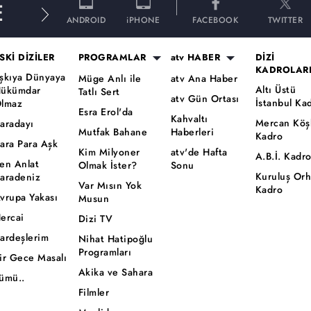
E
ANDROID
iPHONE
FACEBOOK
TWITTER
SKİ DİZİLER
PROGRAMLAR
atv HABER
DİZİ
KADROLAR
şkıya Dünyaya
Müge Anlı ile
atv Ana Haber
Altı Üstü
ükümdar
Tatlı Sert
atv Gün Ortası
İstanbul Ka
lmaz
Esra Erol'da
Kahvaltı
Mercan Köş
aradayı
Mutfak Bahane
Haberleri
Kadro
ara Para Aşk
Kim Milyoner
atv'de Hafta
A.B.İ. Kadr
en Anlat
Olmak İster?
Sonu
Kuruluş Or
aradeniz
Var Mısın Yok
Kadro
vrupa Yakası
Musun
ercai
Dizi TV
ardeşlerim
Nihat Hatipoğlu
Programları
ir Gece Masalı
Akika ve Sahara
ümü..
Filmler