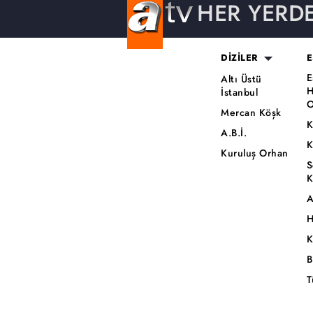
HER YERD
DİZİLER
E
E
Altı Üstü
H
İstanbul
O
Mercan Köşk
K
A.B.İ.
K
Kuruluş Orhan
S
K
A
H
K
B
T