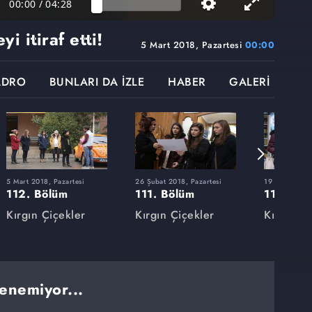
00:00
/
04:28
i itiraf etti!
5 Mart 2018, Pazartesi
00:00
ADRO
BUNLARI DA İZLE
HABER
GALERİ
5 Mart 2018, Pazartesi
26 Şubat 2018, Pazartesi
19 Şubat 2018
112. Bölüm
111. Bölüm
110. Bö
Kırgın Çiçekler
Kırgın Çiçekler
Kırgın Çi
enemiyor...