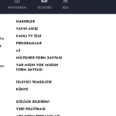
INSTAGRAM
YOUTUBE
RSS
HABERLER
I
YAYIN AKIŞI
CANLI TV İZLE
dro
PROGRAMLAR
k
a2
MİLYONER FORM SAYFASI
o
VAR MISIN YOK MUSUN
han
FORM SAYFASI
İZLEYİCİ TEMSİLCİSİ
KÜNYE
GİZLİLİK BİLDİRİMİ
VERİ POLİTİKASI