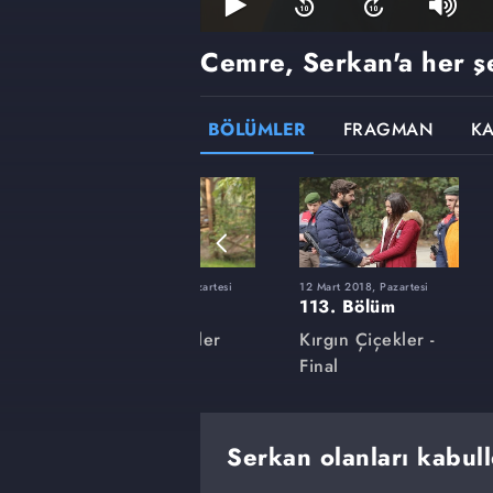
Cemre, Serkan'a her şey
BÖLÜMLER
FRAGMAN
K
rtesi
27 Kasım 2017, Pazartesi
12 Mart 2018, Pazartesi
99. Bölüm
113. Bölüm
ler
Kırgın Çiçekler
Kırgın Çiçekler -
Final
Serkan olanları kabull