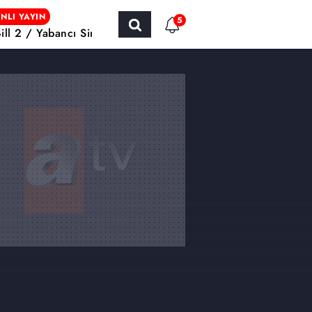
NLI YAYIN
5
Bill 2 / Yabancı Sinema