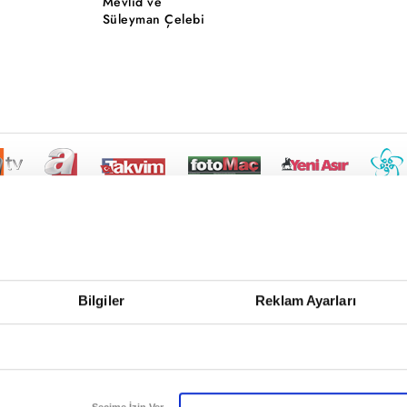
Mevlid ve
Süleyman Çelebi
Bilgiler
Reklam Ayarları
Seçime İzin Ver