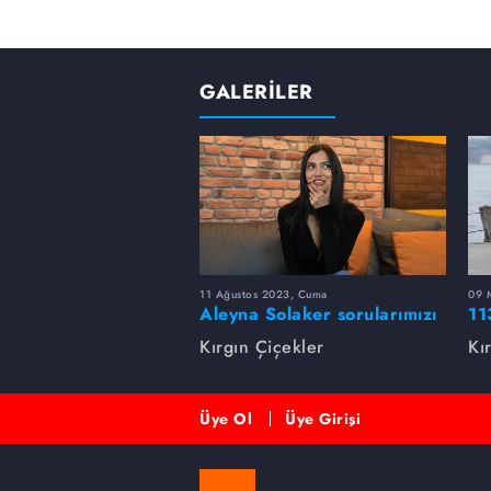
GALERİLER
11 Ağustos 2023, Cuma
09 
Aleyna Solaker sorularımızı
11
cevapladı
Kırgın Çiçekler
Kı
Üye Ol
Üye Girişi