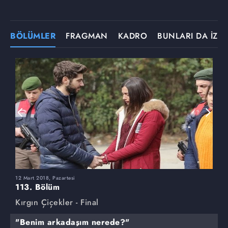
BÖLÜMLER
FRAGMAN
KADRO
BUNLARI DA İZLE
12 Mart 2018, Pazartesi
5
113. Bölüm
1
Kırgın Çiçekler - Final
K
"Benim arkadaşım nerede?"