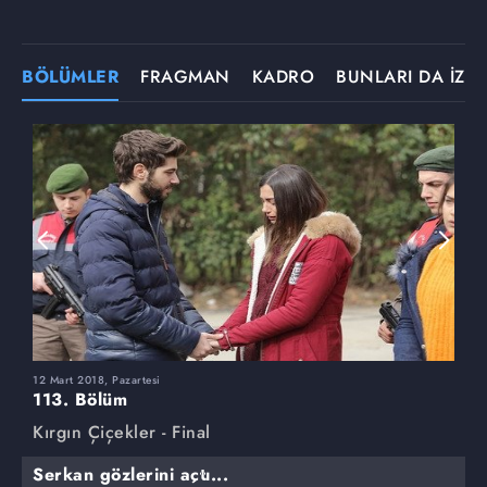
BÖLÜMLER
FRAGMAN
KADRO
BUNLARI DA İZLE
12 Mart 2018, Pazartesi
5
113. Bölüm
1
Kırgın Çiçekler - Final
K
Serkan gözlerini açtı...