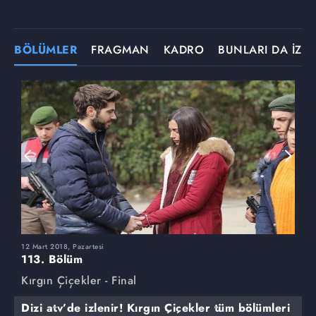
BÖLÜMLER
FRAGMAN
KADRO
BUNLARI DA İZLE
12 Mart 2018, Pazartesi
5
113. Bölüm
1
Kırgın Çiçekler - Final
K
Dizi atv’de izlenir! Kırgın Çiçekler tüm bölümleri