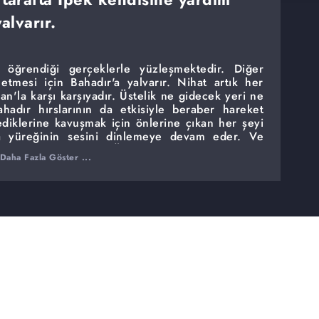
alvarır.
n öğrendiği gerçeklerle yüzleşmektedir. Diğer
etmesi için Bahadır'a yalvarır. Nihat artık her
an'la karşı karşıyadır. Üstelik ne gidecek yeri ne
hadır hırslarının da etkisiyle beraber hareket
tediklerine kavuşmak için önlerine çıkan her şeyi
a yüreğinin sesini dinlemeye devam eder. Ve
rdesi ilk kez açılır. Üstelik hiç kimsenin tahmin
Daha Fazla Göster ...