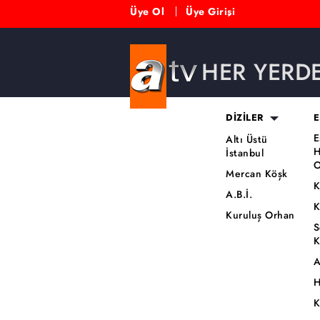
Üye Ol
Üye Girişi
HER YERD
DİZİLER
E
E
Altı Üstü
H
İstanbul
O
Mercan Köşk
K
A.B.İ.
K
Kuruluş Orhan
S
K
A
H
K