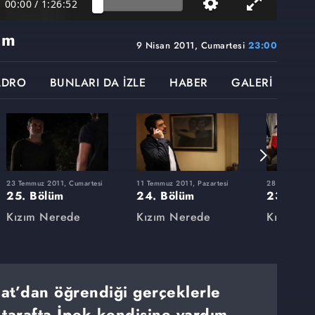
00:00
/
1:26:52
üm
9 Nisan 2011, Cumartesi
23:00
ADRO
BUNLARI DA İZLE
HABER
GALERİ
23 Temmuz 2011, Cumartesi
11 Temmuz 2011, Pazartesi
28 Mayıs 2011
25. Bölüm
24. Bölüm
23. Böl
Kızım Nerede
Kızım Nerede
Kızım N
hat’dan öğrendiği gerçeklerle
 tarafta İpek kendisine yardım