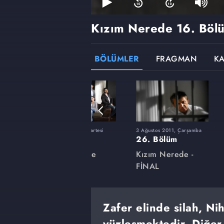
Kızım Nerede
16. Böl
BÖLÜMLER
FRAGMAN
K
rtesi
12 Mart 2011, Cumartesi
3 Ağustos 2011, Çarşamba
12. Bölüm
26. Bölüm
e
Kızım Nerede
Kızım Nerede -
FİNAL
Zafer elinde silah, Ni
yüzleşmektedir. Diğer