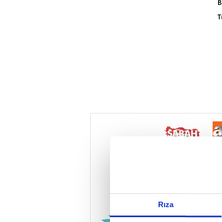
B
T
Reddet
Rıza