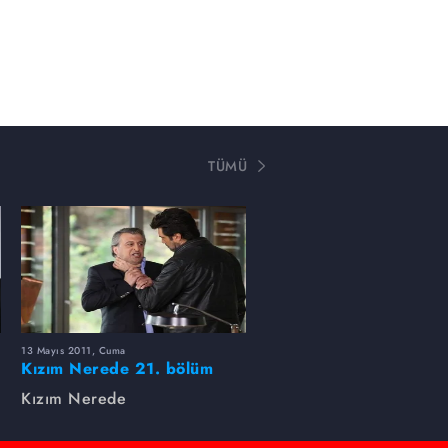
TÜMÜ
13 Mayıs 2011, Cuma
Kızım Nerede 21. bölüm
fotoğrafları
Kızım Nerede