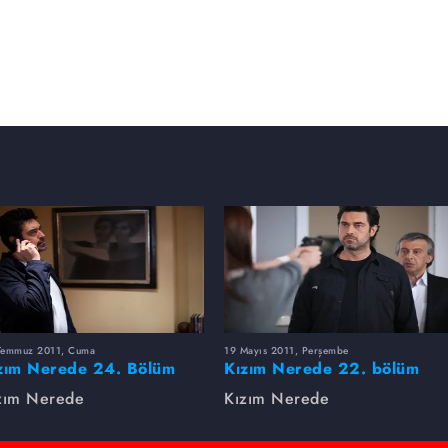
Temmuz 2011, Cuma
19 Mayıs 2011, Perşembe
zım Nerede 24. Bölüm
Kızım Nerede 22. bölüm
toğrafları
fotoğrafları
zım Nerede
Kızım Nerede