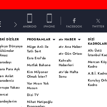
E
ANDROID
iPHONE
FACEBOOK
TWITTER
SKİ DİZİLER
PROGRAMLAR
atv HABER
DİZİ
KADROLAR
şkıya Dünyaya
Müge Anlı ile
atv Ana Haber
Altı Üstü
ükümdar
Tatlı Sert
atv Gün Ortası
İstanbul Ka
lmaz
Esra Erol'da
Kahvaltı
Mercan Köş
aradayı
Mutfak Bahane
Haberleri
Kadro
ara Para Aşk
Kim Milyoner
atv'de Hafta
A.B.İ. Kadr
en Anlat
Olmak İster?
Sonu
Kuruluş Or
aradeniz
Var Mısın Yok
Kadro
vrupa Yakası
Musun
ercai
Dizi TV
ardeşlerim
Nihat Hatipoğlu
Programları