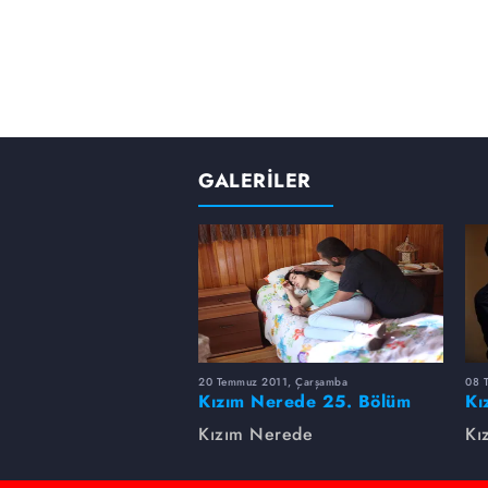
GALERİLER
20 Temmuz 2011, Çarşamba
08 
Kızım Nerede 25. Bölüm
Kı
Fotoğrafları
Fo
Kızım Nerede
Kı