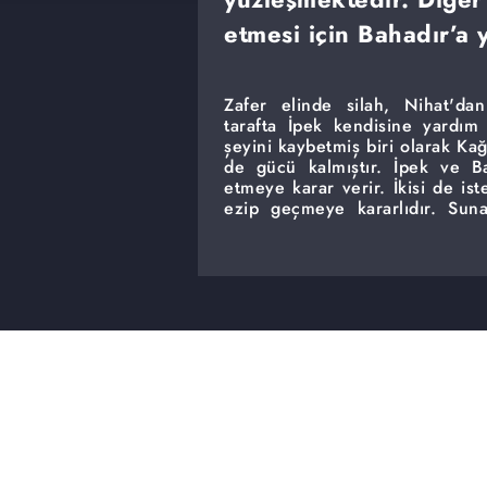
etmesi için Bahadır’a y
Zafer elinde silah, Nihat'da
tarafta İpek kendisine yardım 
şeyini kaybetmiş biri olarak Kağ
de gücü kalmıştır. İpek ve Ba
etmeye karar verir. İkisi de is
ezip geçmeye kararlıdır. Sun
nihayet Zeynep'i saran gizem pe
edemeyeceği bir şekilde...