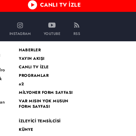
CANLI TV İZLE
INSTAGRAM
YOUTUBE
RSS
HABERLER
I
YAYIN AKIŞI
CANLI TV İZLE
dro
PROGRAMLAR
k
a2
MİLYONER FORM SAYFASI
o
VAR MISIN YOK MUSUN
han
FORM SAYFASI
İZLEYİCİ TEMSİLCİSİ
KÜNYE