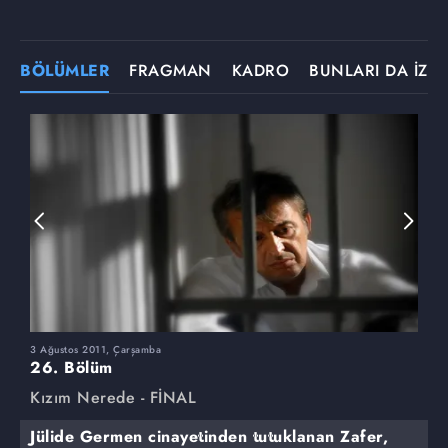
BÖLÜMLER
FRAGMAN
KADRO
BUNLARI DA İZLE
3 Ağustos 2011, Çarşamba
2
26. Bölüm
2
Kızım Nerede - FİNAL
K
Jülide Germen cinayetinden tutuklanan Zafer,