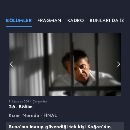
BÖLÜMLER
FRAGMAN
KADRO
BUNLARI DA İZLE
3 Ağustos 2011, Çarşamba
2
26. Bölüm
2
Kızım Nerede - FİNAL
K
Suna’nın inanıp güvendiği tek kişi Kağan’dır.