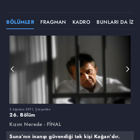
BÖLÜMLER
FRAGMAN
KADRO
BUNLARI DA İZLE
3 Ağustos 2011, Çarşamba
2
26. Bölüm
2
Kızım Nerede - FİNAL
K
Suna’nın inanıp güvendiği tek kişi Kağan’dır.