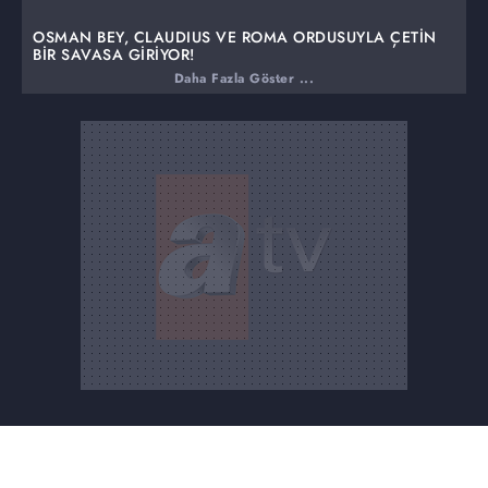
OSMAN BEY, CLAUDIUS VE ROMA ORDUSUYLA ÇETİN
BİR SAVAŞA GİRİYOR!
Daha Fazla Göster ...
Osman Bey, değişen dengelere rağmen Bizans
muhafızlarını püskürterek büyük bir tehdit olan Roma
ordusunu durdurmayı başarır. Ancak uçlardaki tehlike
henüz geçmemiştir. Obanın içinde hâlâ bir hain
saklanmaktadır. Osman Bey bu sinsi düşmanı ortaya
çıkarmak için nasıl bir oyun kuracaktır?
YİĞİT'TEN BALA HATUN'A HAİN PLAN!
İktidar hırsıyla gözü dönen Yiğit, yardımcısı Eleni ile
birlikte Bala Hatun'u öldürmek için alçakça bir plan yapar.
Ancak bu karanlık planın sonunda Yiğit, açığa çıkmamak
için neye başvuracaktır?
CLAUDIUS'TAN KAYI OBASI'NA ALÇAK SALDIRI!
Osman Bey'e karşı kini her geçen gün büyüyen Claudius,
gözü dönmüş şekilde Kayı Obası'na saldırır. Bu hain
saldırının ardından Claudius, Osman Bey'in eline düşer.
Artık yolun sonu görünmüştür. Osman Bey'in gazabı
Claudius'un üzerine nasıl çökecek?