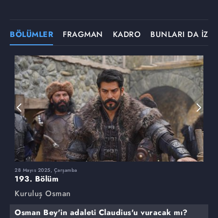
BÖLÜMLER
FRAGMAN
KADRO
BUNLARI DA İZLE
28 Mayıs 2025, Çarşamba
2
193. Bölüm
1
Kuruluş Osman
K
Osman Bey'in adaleti Claudius'u vuracak mı?