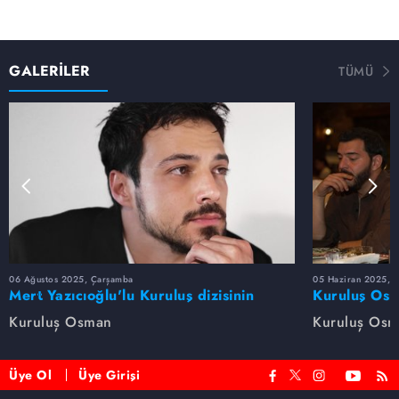
GALERİLER
TÜMÜ
06 Ağustos 2025, Çarşamba
05 Haziran 2025, 
Mert Yazıcıoğlu'lu Kuruluş dizisinin
Kuruluş Osm
oyuncu kadrosunda kimler var?
veda etti
Kuruluş Osman
Kuruluş Os
Üye Ol
Üye Girişi