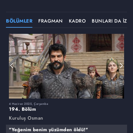
BÖLÜMLER
FRAGMAN
KADRO
BUNLARI DA İZLE
4 Haziran 2025, Çarşamba
2
194. Bölüm
1
Kuruluş Osman
K
"Yeğenim benim yüzümden öldü!"