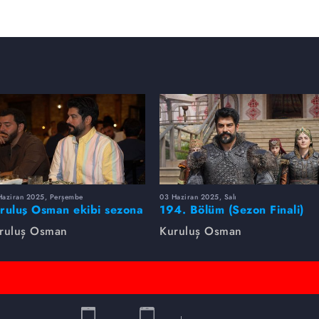
Haziran 2025, Perşembe
03 Haziran 2025, Salı
ruluş Osman ekibi sezona
194. Bölüm (Sezon Finali)
rlikte veda etti
Foto Galeri
ruluş Osman
Kuruluş Osman