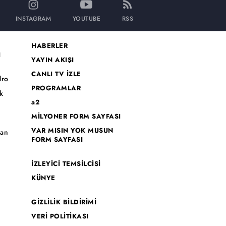
INSTAGRAM
YOUTUBE
RSS
HABERLER
I
YAYIN AKIŞI
CANLI TV İZLE
dro
PROGRAMLAR
k
a2
MİLYONER FORM SAYFASI
o
VAR MISIN YOK MUSUN
han
FORM SAYFASI
İZLEYİCİ TEMSİLCİSİ
KÜNYE
GİZLİLİK BİLDİRİMİ
VERİ POLİTİKASI