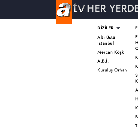
HER YERD
DİZİLER
E
E
Altı Üstü
H
İstanbul
O
Mercan Köşk
K
A.B.İ.
K
Kuruluş Orhan
S
K
A
H
K
B
T