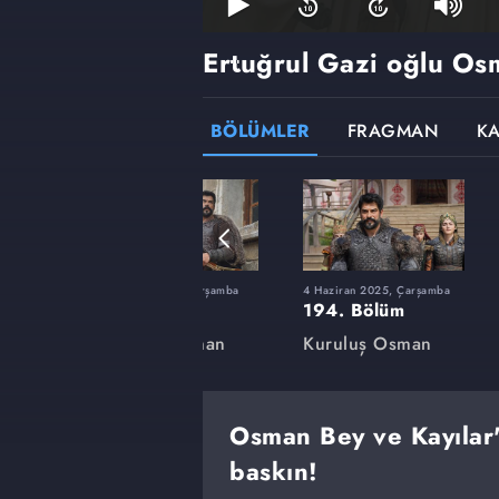
Ertuğrul Gazi oğlu Os
BÖLÜMLER
FRAGMAN
K
rşamba
12 Şubat 2025, Çarşamba
4 Haziran 2025, Çarşamba
180. Bölüm
194. Bölüm
an
Kuruluş Osman
Kuruluş Osman
Osman Bey ve Kayılar'
baskın!