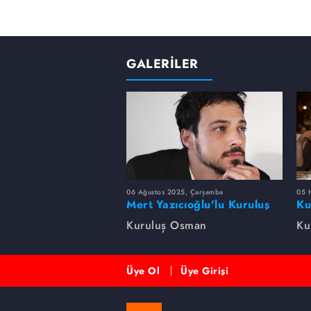
GALERİLER
06 Ağustos 2025, Çarşamba
05 
Mert Yazıcıoğlu'lu Kuruluş
Ku
dizisinin oyuncu kadrosunda
bi
Kuruluş Osman
Ku
kimler var?
Üye Ol
Üye Girişi