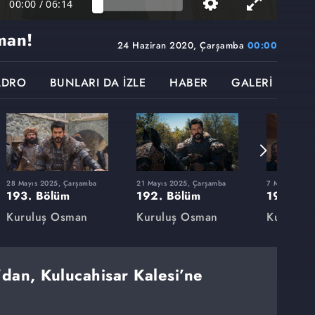
00:00
/
06:14
man!
24 Haziran 2020, Çarşamba
00:00
ADRO
BUNLARI DA İZLE
HABER
GALERİ
28 Mayıs 2025, Çarşamba
21 Mayıs 2025, Çarşamba
7 Mayıs 2025
193. Bölüm
192. Bölüm
191. Bö
Kuruluş Osman
Kuruluş Osman
Kuruluş
dan, Kulucahisar Kalesi’ne