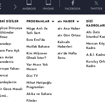
E
ANDROID
iPHONE
FACEBOOK
TWITTER
SKİ DİZİLER
PROGRAMLAR
atv HABER
DİZİ
KADROLAR
şkıya Dünyaya
Müge Anlı ile
atv Ana Haber
Altı Üstü
ükümdar
Tatlı Sert
atv Gün Ortası
İstanbul Ka
lmaz
Esra Erol'da
Kahvaltı
Mercan Köş
aradayı
Mutfak Bahane
Haberleri
Kadro
ara Para Aşk
Kim Milyoner
atv'de Hafta
A.B.İ. Kadr
en Anlat
Olmak İster?
Sonu
Kuruluş Or
aradeniz
Var Mısın Yok
Kadro
vrupa Yakası
Musun
ercai
Dizi TV
ardeşlerim
Nihat Hatipoğlu
Programları
ir Gece Masalı
Akika ve Sahara
ümü..
Filmler