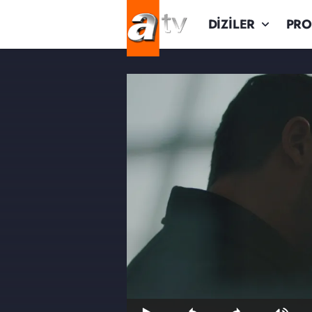
DİZİLER
PR