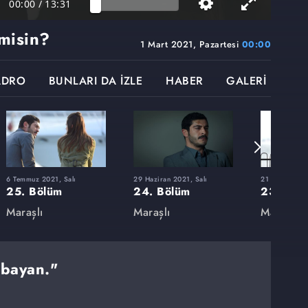
00:00
/
13:31
misin?
1 Mart 2021, Pazartesi
00:00
ADRO
BUNLARI DA İZLE
HABER
GALERİ
6 Temmuz 2021, Salı
29 Haziran 2021, Salı
21 Haziran 20
25. Bölüm
24. Bölüm
23. Böl
Maraşlı
Maraşlı
Maraşlı
 bayan."