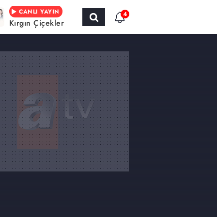
CANLI YAYIN
4
Kırgın Çiçekler