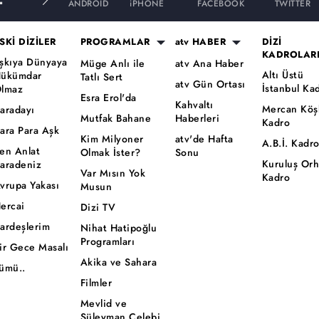
ANDROID
iPHONE
FACEBOOK
TWITTER
SKİ DİZİLER
PROGRAMLAR
atv HABER
DİZİ
KADROLAR
şkıya Dünyaya
Müge Anlı ile
atv Ana Haber
Altı Üstü
ükümdar
Tatlı Sert
atv Gün Ortası
İstanbul Ka
lmaz
Esra Erol'da
Kahvaltı
Mercan Köş
aradayı
Mutfak Bahane
Haberleri
Kadro
ara Para Aşk
Kim Milyoner
atv'de Hafta
A.B.İ. Kadr
en Anlat
Olmak İster?
Sonu
Kuruluş Or
aradeniz
Var Mısın Yok
Kadro
vrupa Yakası
Musun
ercai
Dizi TV
ardeşlerim
Nihat Hatipoğlu
Programları
ir Gece Masalı
Akika ve Sahara
ümü..
Filmler
Mevlid ve
Süleyman Çelebi