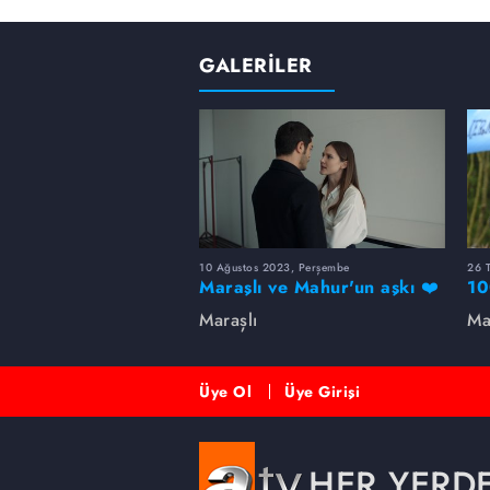
GALERİLER
10 Ağustos 2023, Perşembe
26 
Maraşlı ve Mahur'un aşkı ❤️
10
Maraşlı
Ma
Üye Ol
Üye Girişi
HER YERD