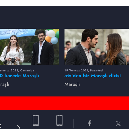
Temmuz 2023, Çarşamba
19 Temmuz 2021, Pazartesi
0 karede Maraşlı
atv’den bir Maraşlı dizisi
geçti!
raşlı
Maraşlı
E