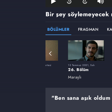
Bir şey söylemeyecek 
BÖLÜMLER
FRAGMAN
K
rtesi
29 Mart 2021, Pazartesi
13 Temmuz 2021, Salı
12. Bölüm
26. Bölüm
Maraşlı
Maraşlı
"Ben sana aşık oldum