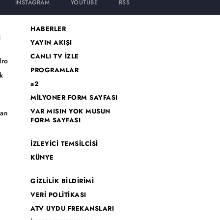
INSTAGRAM
YOUTUBE
RSS
HABERLER
I
YAYIN AKIŞI
CANLI TV İZLE
dro
PROGRAMLAR
k
a2
MİLYONER FORM SAYFASI
o
VAR MISIN YOK MUSUN
han
FORM SAYFASI
İZLEYİCİ TEMSİLCİSİ
KÜNYE
GİZLİLİK BİLDİRİMİ
VERİ POLİTİKASI
ATV UYDU FREKANSLARI