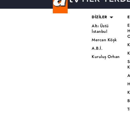
DİZİLER
E
E
Altı Üstü
H
İstanbul
O
Mercan Köşk
K
A.B.İ.
K
Kuruluş Orhan
S
K
A
H
K
B
T