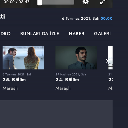
00:00
/
08:43
ti
6 Temmuz 2021, Salı
00:00
ADRO
BUNLARI DA İZLE
HABER
GALERİ
6 Temmuz 2021, Salı
29 Haziran 2021, Salı
21 Haziran 20
25. Bölüm
24. Bölüm
23. Böl
Maraşlı
Maraşlı
Maraşlı