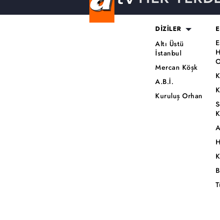
DİZİLER
E
E
Altı Üstü
H
İstanbul
O
Mercan Köşk
K
A.B.İ.
K
Kuruluş Orhan
S
K
A
H
K
B
T