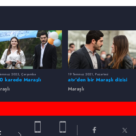
Temmuz 2023, Çarşamba
19 Temmuz 2021, Pazartesi
0 karede Maraşlı
atv’den bir Maraşlı dizisi
geçti!
raşlı
Maraşlı
E