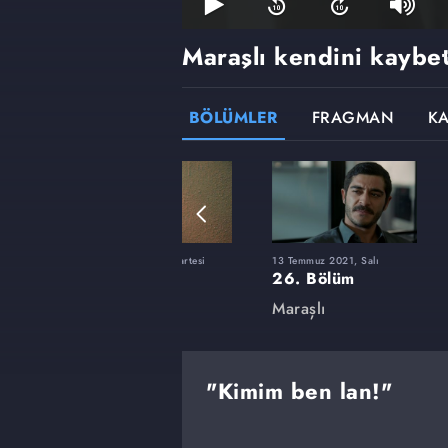
Maraşlı kendini kaybet
BÖLÜMLER
FRAGMAN
K
rtesi
29 Mart 2021, Pazartesi
13 Temmuz 2021, Salı
12. Bölüm
26. Bölüm
Maraşlı
Maraşlı
"Kimim ben lan!"