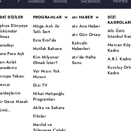
ANDROID
iPHONE
FACEBOOK
TWITTER
SKİ DİZİLER
PROGRAMLAR
atv HABER
DİZİ
KADROLAR
şkıya Dünyaya
Müge Anlı ile
atv Ana Haber
Altı Üstü
ükümdar
Tatlı Sert
atv Gün Ortası
İstanbul Ka
lmaz
Esra Erol'da
Kahvaltı
Mercan Köş
aradayı
Mutfak Bahane
Haberleri
Kadro
ara Para Aşk
Kim Milyoner
atv'de Hafta
A.B.İ. Kadr
en Anlat
Olmak İster?
Sonu
Kuruluş Or
aradeniz
Var Mısın Yok
Kadro
vrupa Yakası
Musun
ercai
Dizi TV
ardeşlerim
Nihat Hatipoğlu
Programları
ir Gece Masalı
Akika ve Sahara
ümü..
Filmler
Mevlid ve
Süleyman Çelebi