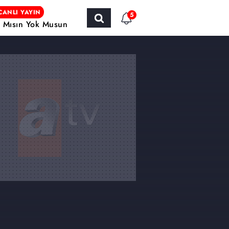
CANLI YAYIN
5
r Mısın Yok Musun