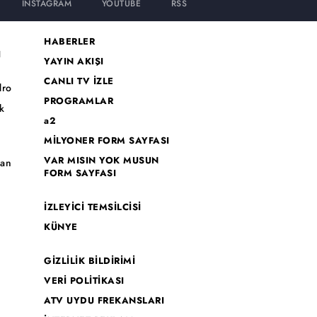
INSTAGRAM
YOUTUBE
RSS
HABERLER
I
YAYIN AKIŞI
CANLI TV İZLE
dro
PROGRAMLAR
k
a2
MİLYONER FORM SAYFASI
o
VAR MISIN YOK MUSUN
han
FORM SAYFASI
İZLEYİCİ TEMSİLCİSİ
KÜNYE
GİZLİLİK BİLDİRİMİ
VERİ POLİTİKASI
ATV UYDU FREKANSLARI