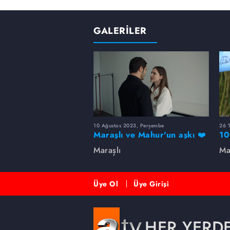
GALERİLER
10 Ağustos 2023, Perşembe
26 
Maraşlı ve Mahur'un aşkı ❤️
10
Maraşlı
Ma
Üye Ol
Üye Girişi
HER YERD