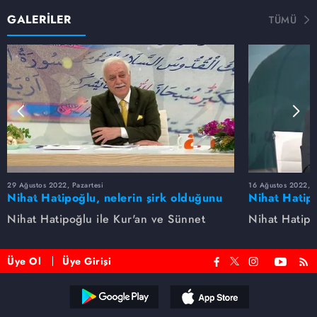
GALERİLER
TÜMÜ
29 Ağustos 2022, Pazartesi
16 Ağustos 2022, S
Nihat Hatipoğlu, nelerin şirk olduğunu
Nihat Hatipo
anlatıyor...
anlatıyor...
Nihat Hatipoğlu ile Kur'an ve Sünnet
Nihat Hatipo
Üye Ol
Üye Girişi
Reddet