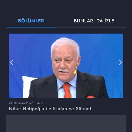
BÖLÜMLER
BUNLARI DA İZLE
28 Haziran 2026, Pazar
2
Nihat Hatipoğlu ile Kur'an ve Sünnet
N