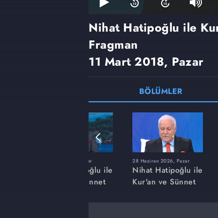
Nihat Hatipoğlu ile Ku
Fragman
11 Mart 2018, Pazar
BÖLÜMLER
r
22 Mart 2026, Pazar
28 Haziran 2026, Pazar
ğlu ile
Nihat Hatipoğlu ile
Nihat Hatipoğlu ile
nnet
Kur'an ve Sünnet
Kur'an ve Sünnet