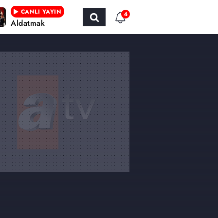
CANLI YAYIN
4
Aldatmak