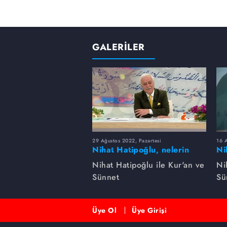
GALERİLER
29 Ağustos 2022, Pazartesi
16 A
Nihat Hatipoğlu, nelerin
Ni
şirk olduğunu anlatıyor...
gü
Nihat Hatipoğlu ile Kur'an ve
Ni
Sünnet
Sü
Üye Ol
Üye Girişi