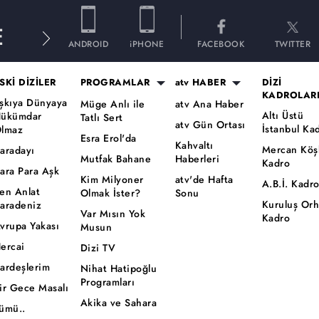
E
ANDROID
iPHONE
FACEBOOK
TWITTER
SKİ DİZİLER
PROGRAMLAR
atv HABER
DİZİ
KADROLAR
şkıya Dünyaya
Müge Anlı ile
atv Ana Haber
Altı Üstü
ükümdar
Tatlı Sert
atv Gün Ortası
İstanbul Ka
lmaz
Esra Erol'da
Kahvaltı
Mercan Köş
aradayı
Mutfak Bahane
Haberleri
Kadro
ara Para Aşk
Kim Milyoner
atv'de Hafta
A.B.İ. Kadr
en Anlat
Olmak İster?
Sonu
Kuruluş Or
aradeniz
Var Mısın Yok
Kadro
vrupa Yakası
Musun
ercai
Dizi TV
ardeşlerim
Nihat Hatipoğlu
Programları
ir Gece Masalı
Akika ve Sahara
ümü..