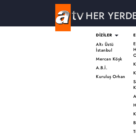
HER YERD
DİZİLER
E
E
Altı Üstü
H
İstanbul
O
Mercan Köşk
K
A.B.İ.
K
Kuruluş Orhan
S
K
A
H
K
B
T