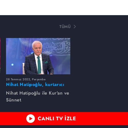
TÜMÜ
28 Temmuz 2022, Perşembe
Nihat Hatipoğlu, kurtarıcı
amelleri anlatıyor...
Nihat Hatipoğlu ile Kur'an ve
Sünnet
CANLI TV İZLE