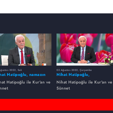
ğustos 2022, Salı
03 Ağustos 2022, Çarşamba
hat Hatipoğlu, namazın
Nihat Hatipoğlu,
zelliklerini anlatıyor...
Peygamber Efendimizin
hat Hatipoğlu ile Kur'an ve
Nihat Hatipoğlu ile Kur'an ve
gençlere nasihatlarını
nnet
Sünnet
anlatıyor...