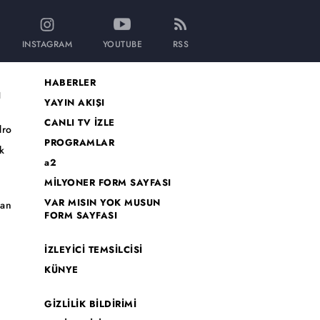
INSTAGRAM
YOUTUBE
RSS
HABERLER
I
YAYIN AKIŞI
CANLI TV İZLE
dro
PROGRAMLAR
k
a2
MİLYONER FORM SAYFASI
o
VAR MISIN YOK MUSUN
han
FORM SAYFASI
İZLEYİCİ TEMSİLCİSİ
KÜNYE
GİZLİLİK BİLDİRİMİ