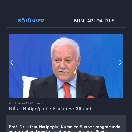
BÖLÜMLER
BUNLARI DA İZLE
28 Haziran 2026, Pazar
2
Nihat Hatipoğlu ile Kur'an ve Sünnet
N
Prof. Dr. Nihat Hatipoğlu, Kuran ve Sünnet programında
merak edilen konuları ayetler ve hadisler ışığında