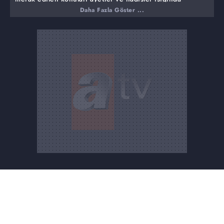
açıklıyor.
Daha Fazla Göster ...
Programın bu haftaki konuları:
Kıyamet yaklaştı mı?
Kıyametin gerçekleşen alametleri nelerdir?
Kimler kıyamete ansızın yakalanacak?
Peygamber Efendimiz kıyamet ile ilgili nelere dikkat
çekmiştir?
Sorular, telefon bağlantıları ve hayatın içinden ders
veren görüntüler hepsi ve daha fazlası Prof. Dr. Nihat
Hatipoğlu ile Kur'an ve Sünnet'te…