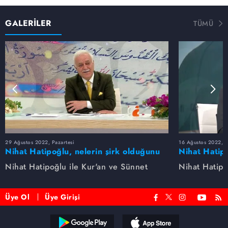
GALERİLER
TÜMÜ
29 Ağustos 2022, Pazartesi
16 Ağustos 2022, S
Nihat Hatipoğlu, nelerin şirk olduğunu
Nihat Hatipo
anlatıyor...
anlatıyor...
Nihat Hatipoğlu ile Kur'an ve Sünnet
Nihat Hatipo
Üye Ol
Üye Girişi
Reddet