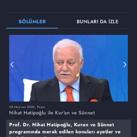
BÖLÜMLER
BUNLARI DA İZLE
28 Haziran 2026, Pazar
2
Nihat Hatipoğlu ile Kur'an ve Sünnet
N
Prof. Dr. Nihat Hatipoğlu, Kuran ve Sünnet
programında merak edilen konuları ayetler ve