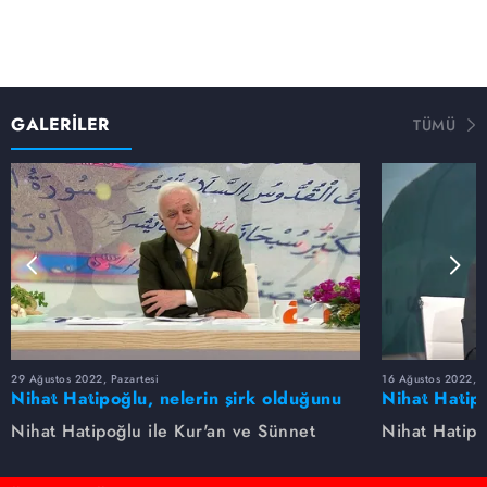
GALERİLER
TÜMÜ
29 Ağustos 2022, Pazartesi
16 Ağustos 2022, S
Nihat Hatipoğlu, nelerin şirk olduğunu
Nihat Hatipo
anlatıyor...
anlatıyor...
Nihat Hatipoğlu ile Kur'an ve Sünnet
Nihat Hatipo