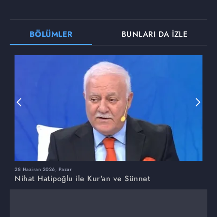
BÖLÜMLER
BUNLARI DA İZLE
28 Haziran 2026, Pazar
2
Nihat Hatipoğlu ile Kur'an ve Sünnet
N