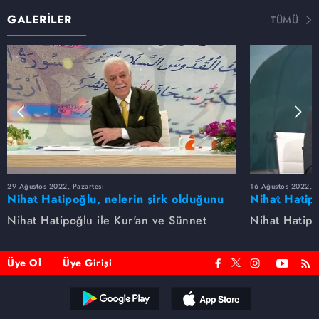
GALERİLER
TÜMÜ
29 Ağustos 2022, Pazartesi
16 Ağustos 2022, S
Nihat Hatipoğlu, nelerin şirk olduğunu
Nihat Hatipo
anlatıyor...
anlatıyor...
Nihat Hatipoğlu ile Kur'an ve Sünnet
Nihat Hatipo
Üye Ol
Üye Girişi
Reddet