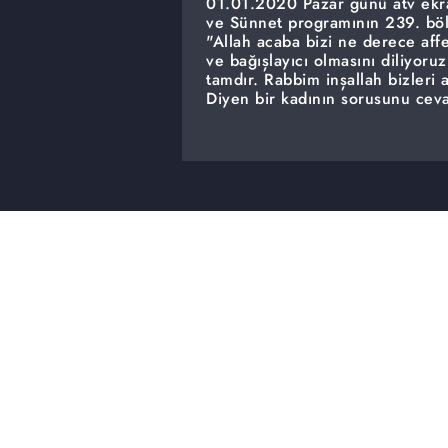
01.01.2020 Pazar günü atv ekra
ve Sünnet programının 239. bölü
"Allah acaba bizi ne derece aff
ve bağışlayıcı olmasını diliyoru
tamdır. Rabbim inşallah bizleri 
Diyen bir kadının sorusunu ceva