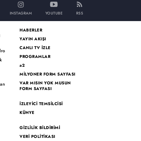
INSTAGRAM
YOUTUBE
RSS
HABERLER
I
YAYIN AKIŞI
CANLI TV İZLE
dro
PROGRAMLAR
k
a2
MİLYONER FORM SAYFASI
o
VAR MISIN YOK MUSUN
han
FORM SAYFASI
İZLEYİCİ TEMSİLCİSİ
KÜNYE
GİZLİLİK BİLDİRİMİ
VERİ POLİTİKASI