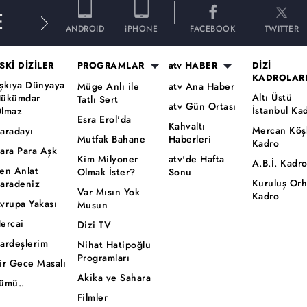
E
ANDROID
iPHONE
FACEBOOK
TWITTER
SKİ DİZİLER
PROGRAMLAR
atv HABER
DİZİ
KADROLAR
şkıya Dünyaya
Müge Anlı ile
atv Ana Haber
Altı Üstü
ükümdar
Tatlı Sert
atv Gün Ortası
İstanbul Ka
lmaz
Esra Erol'da
Kahvaltı
Mercan Köş
aradayı
Mutfak Bahane
Haberleri
Kadro
ara Para Aşk
Kim Milyoner
atv'de Hafta
A.B.İ. Kadr
en Anlat
Olmak İster?
Sonu
Kuruluş Or
aradeniz
Var Mısın Yok
Kadro
vrupa Yakası
Musun
ercai
Dizi TV
ardeşlerim
Nihat Hatipoğlu
Programları
ir Gece Masalı
Akika ve Sahara
ümü..
Filmler