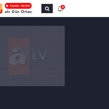
CANLI YAYIN
5
atv Gün Ortası