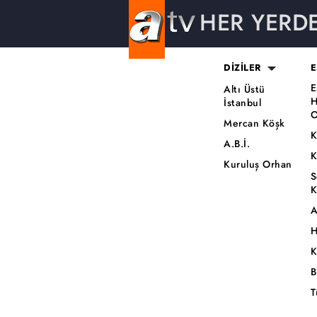
HER YERD
DİZİLER
E
E
Altı Üstü
H
İstanbul
O
Mercan Köşk
K
A.B.İ.
K
Kuruluş Orhan
S
K
A
H
K
B
T