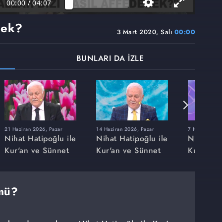
00:00
/
04:07
cek?
3 Mart 2020, Salı
00:00
BUNLARI DA İZLE
21 Haziran 2026, Pazar
14 Haziran 2026, Pazar
7 Haziran 20
Nihat Hatipoğlu ile
Nihat Hatipoğlu ile
Nihat Hat
Kur'an ve Sünnet
Kur'an ve Sünnet
Kur'an v
 mü?