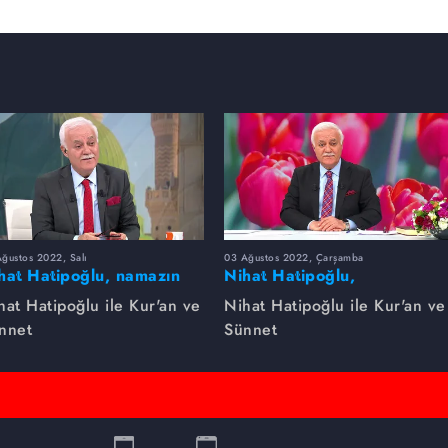
ğustos 2022, Salı
03 Ağustos 2022, Çarşamba
hat Hatipoğlu, namazın
Nihat Hatipoğlu,
zelliklerini anlatıyor...
Peygamber Efendimizin
hat Hatipoğlu ile Kur'an ve
Nihat Hatipoğlu ile Kur'an ve
gençlere nasihatlarını
nnet
Sünnet
anlatıyor...