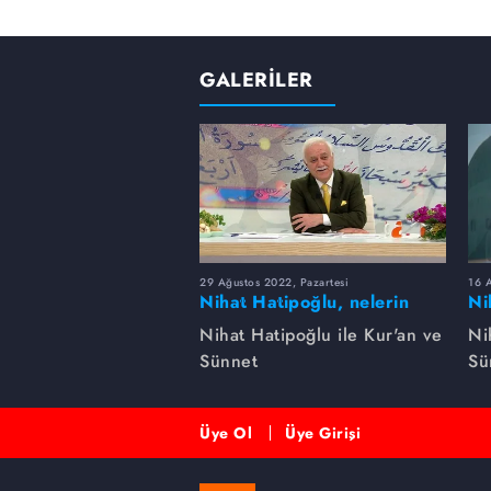
GALERİLER
29 Ağustos 2022, Pazartesi
16 A
Nihat Hatipoğlu, nelerin
Ni
şirk olduğunu anlatıyor...
gü
Nihat Hatipoğlu ile Kur'an ve
Ni
Sünnet
Sü
Üye Ol
Üye Girişi