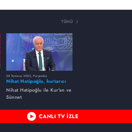
TÜMÜ
28 Temmuz 2022, Perşembe
Nihat Hatipoğlu, kurtarıcı
amelleri anlatıyor...
Nihat Hatipoğlu ile Kur'an ve
Sünnet
CANLI TV İZLE