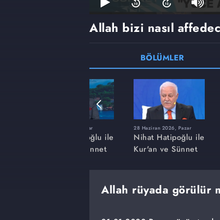
Allah bizi nasıl affede
BÖLÜMLER
r
22 Mart 2026, Pazar
28 Haziran 2026, Pazar
ğlu ile
Nihat Hatipoğlu ile
Nihat Hatipoğlu ile
nnet
Kur'an ve Sünnet
Kur'an ve Sünnet
Allah rüyada görülür