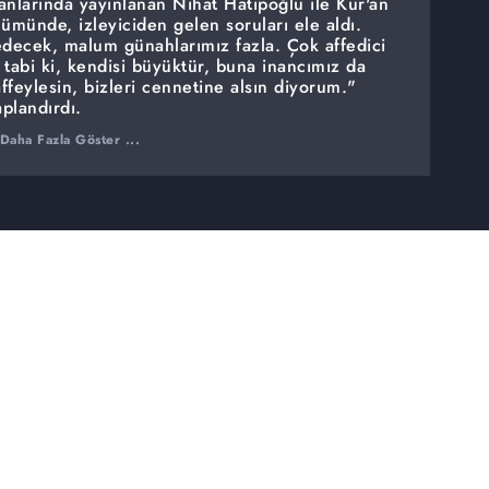
nlarında yayınlanan Nihat Hatipoğlu ile Kur'an
münde, izleyiciden gelen soruları ele aldı.
edecek, malum günahlarımız fazla. Çok affedici
z tabi ki, kendisi büyüktür, buna inancımız da
affeylesin, bizleri cennetine alsın diyorum."
plandırdı.
Daha Fazla Göster ...