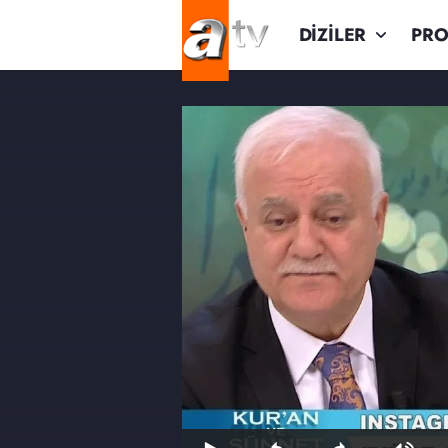
DİZİLER
PR