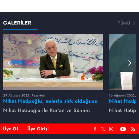
GALERİLER
TÜMÜ
29 Ağustos 2022, Pazartesi
16 Ağustos 2022, S
Nihat Hatipoğlu, nelerin şirk olduğunu
Nihat Hatipo
anlatıyor...
anlatıyor...
Nihat Hatipoğlu ile Kur'an ve Sünnet
Nihat Hatipo
Üye Ol
Üye Girişi