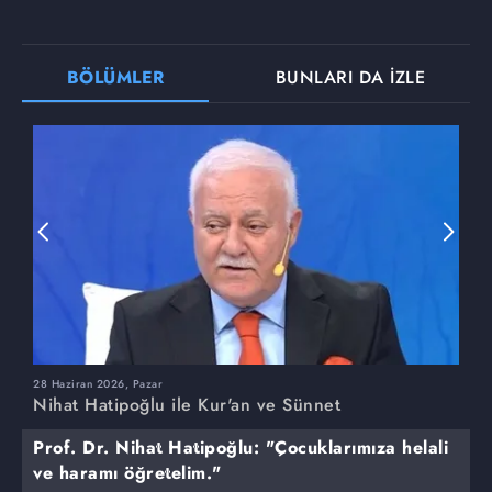
BÖLÜMLER
BUNLARI DA İZLE
28 Haziran 2026, Pazar
2
Nihat Hatipoğlu ile Kur'an ve Sünnet
N
Prof. Dr. Nihat Hatipoğlu: "Çocuklarımıza helali
ve haramı öğretelim."