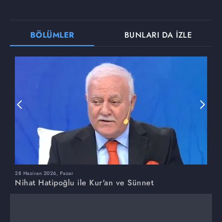
BÖLÜMLER
BUNLARI DA İZLE
28 Haziran 2026, Pazar
2
Nihat Hatipoğlu ile Kur'an ve Sünnet
N