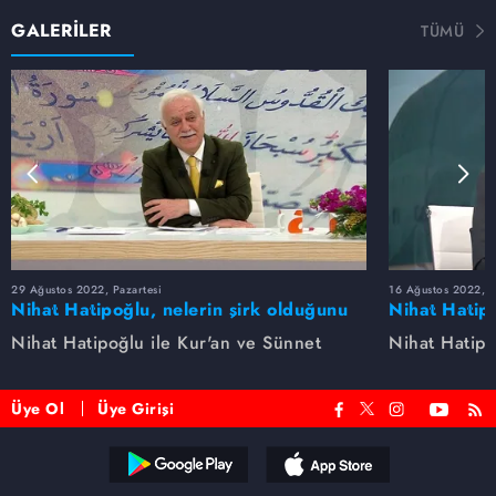
GALERİLER
TÜMÜ
29 Ağustos 2022, Pazartesi
16 Ağustos 2022, S
Nihat Hatipoğlu, nelerin şirk olduğunu
Nihat Hatipo
anlatıyor...
anlatıyor...
Nihat Hatipoğlu ile Kur'an ve Sünnet
Nihat Hatipo
Üye Ol
Üye Girişi
Reddet