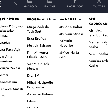
E
ANDROID
iPHONE
FACEBOOK
TWITTER
SKİ DİZİLER
PROGRAMLAR
atv HABER
DİZİ
KADROLAR
şkıya Dünyaya
Müge Anlı ile
atv Ana Haber
Altı Üstü
ükümdar
Tatlı Sert
atv Gün Ortası
İstanbul Ka
lmaz
Esra Erol'da
Kahvaltı
Mercan Köş
aradayı
Mutfak Bahane
Haberleri
Kadro
ara Para Aşk
Kim Milyoner
atv'de Hafta
A.B.İ. Kadr
en Anlat
Olmak İster?
Sonu
Kuruluş Or
aradeniz
Var Mısın Yok
Kadro
vrupa Yakası
Musun
ercai
Dizi TV
ardeşlerim
Nihat Hatipoğlu
Programları
ir Gece Masalı
Akika ve Sahara
ümü..
Filmler
Mevlid ve