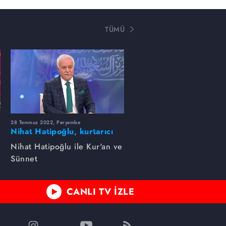
TÜMÜ
28 Temmuz 2022, Perşembe
Nihat Hatipoğlu, kurtarıcı
amelleri anlatıyor...
Nihat Hatipoğlu ile Kur'an ve
Sünnet
CANLI TV İZLE