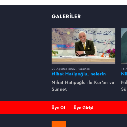
GALERİLER
29 Ağustos 2022, Pazartesi
16 A
Nihat Hatipoğlu, nelerin
Ni
şirk olduğunu anlatıyor...
gü
Nihat Hatipoğlu ile Kur'an ve
Ni
Sünnet
Sü
Üye Ol
Üye Girişi