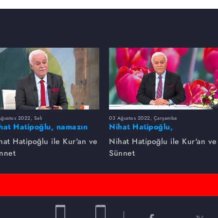
ğustos 2022, Salı
03 Ağustos 2022, Çarşamba
hat Hatipoğlu, namazın
Nihat Hatipoğlu,
zelliklerini anlatıyor...
Peygamber Efendimizin
hat Hatipoğlu ile Kur'an ve
Nihat Hatipoğlu ile Kur'an ve
gençlere nasihatlarını
nnet
Sünnet
anlatıyor...