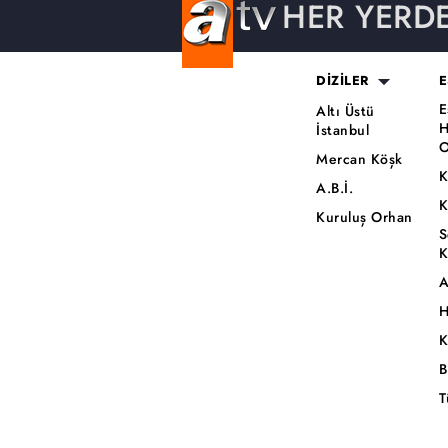
HER YERD
DİZİLER
E
E
Altı Üstü
H
İstanbul
O
Mercan Köşk
K
A.B.İ.
K
Kuruluş Orhan
S
K
A
H
K
B
T