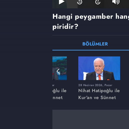
Hangi peygamber hang
piridir?
BÖLÜMLER
r
22 Mart 2026, Pazar
28 Haziran 2026, Pazar
ğlu ile
Nihat Hatipoğlu ile
Nihat Hatipoğlu ile
nnet
Kur'an ve Sünnet
Kur'an ve Sünnet