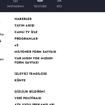
INSTAGRAM
YOUTUBE
RSS
HABERLER
I
YAYIN AKIŞI
CANLI TV İZLE
dro
PROGRAMLAR
k
a2
MİLYONER FORM SAYFASI
o
VAR MISIN YOK MUSUN
han
FORM SAYFASI
İZLEYİCİ TEMSİLCİSİ
KÜNYE
GİZLİLİK BİLDİRİMİ
VERİ POLİTİKASI
ATV UYDU FREKANSLARI