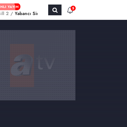
NLI YAYIN
5
Bill 2 / Yabancı Sinema