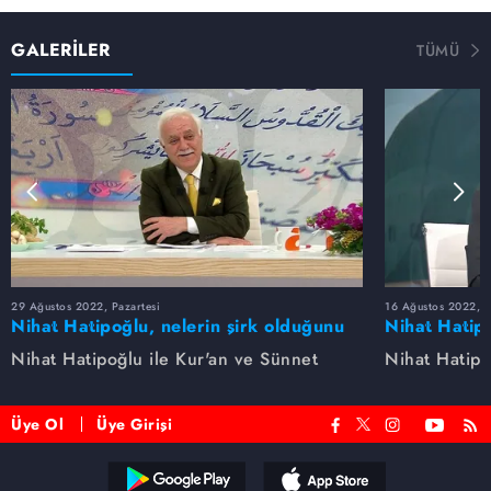
GALERİLER
TÜMÜ
29 Ağustos 2022, Pazartesi
16 Ağustos 2022, S
Nihat Hatipoğlu, nelerin şirk olduğunu
Nihat Hatipo
anlatıyor...
anlatıyor...
Nihat Hatipoğlu ile Kur'an ve Sünnet
Nihat Hatipo
Üye Ol
Üye Girişi
Reddet