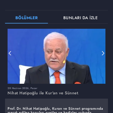
BÖLÜMLER
BUNLARI DA İZLE
28 Haziran 2026, Pazar
2
Nihat Hatipoğlu ile Kur'an ve Sünnet
N
Prof. Dr. Nihat Hatipoğlu, Kuran ve Sünnet programında
merak edilen konuları ayetler ve hadisler ışığında