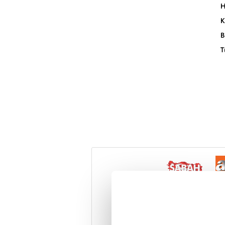
H
K
B
T
Reddet