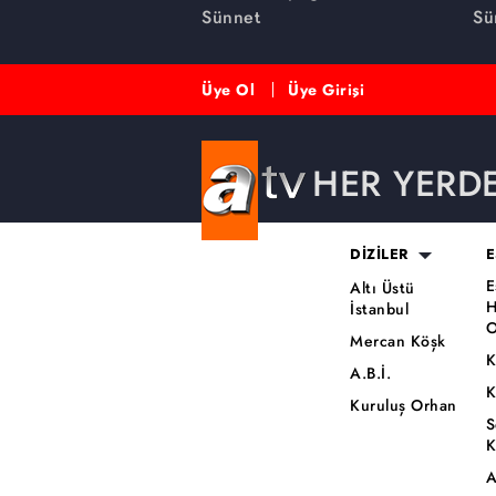
Sünnet
Sü
Üye Ol
Üye Girişi
HER YERD
DİZİLER
E
E
Altı Üstü
H
İstanbul
O
Mercan Köşk
K
A.B.İ.
K
Kuruluş Orhan
S
K
A