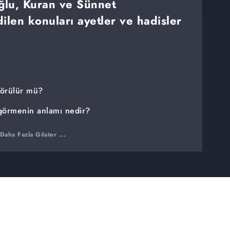
oğlu, Kuran ve Sünnet
len konuları ayetler ve hadisler
görülür mü?
görmenin anlamı nedir?
msediği zikir
Daha Fazla Göster ...