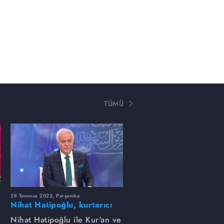
TÜMÜ
28 Temmuz 2022, Perşembe
Nihat Hatipoğlu, kurtarıcı
amelleri anlatıyor...
Nihat Hatipoğlu ile Kur'an ve