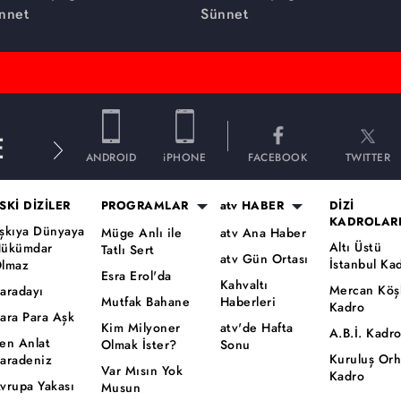
gençlere nasihatlarını
nnet
Sünnet
anlatıyor...
E
ANDROID
iPHONE
FACEBOOK
TWITTER
SKİ DİZİLER
PROGRAMLAR
atv HABER
DİZİ
KADROLAR
şkıya Dünyaya
Müge Anlı ile
atv Ana Haber
Altı Üstü
ükümdar
Tatlı Sert
atv Gün Ortası
İstanbul Ka
lmaz
Esra Erol'da
Kahvaltı
Mercan Köş
aradayı
Mutfak Bahane
Haberleri
Kadro
ara Para Aşk
Kim Milyoner
atv'de Hafta
A.B.İ. Kadr
en Anlat
Olmak İster?
Sonu
Kuruluş Or
aradeniz
Var Mısın Yok
Kadro
vrupa Yakası
Musun