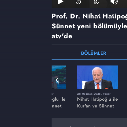
Prof. Dr. Nihat Hatipoğ
Sünnet yeni bölümüyle
atv'de
BÖLÜMLER
r
22 Mart 2026, Pazar
28 Haziran 2026, Pazar
ğlu ile
Nihat Hatipoğlu ile
Nihat Hatipoğlu ile
nnet
Kur'an ve Sünnet
Kur'an ve Sünnet