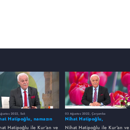
ğustos 2022, Salı
03 Ağustos 2022, Çarşamba
hat Hatipoğlu, namazın
Nihat Hatipoğlu,
zelliklerini anlatıyor...
Peygamber Efendimizin
hat Hatipoğlu ile Kur'an ve
Nihat Hatipoğlu ile Kur'an ve