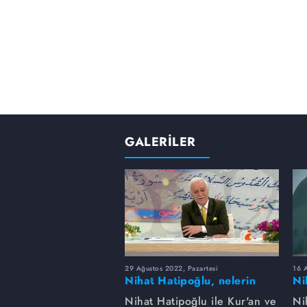
GALERİLER
29 Ağustos 2022, Pazartesi
16 A
Nihat Hatipoğlu, nelerin
Ni
şirk olduğunu anlatıyor...
gü
Nihat Hatipoğlu ile Kur'an ve
Ni