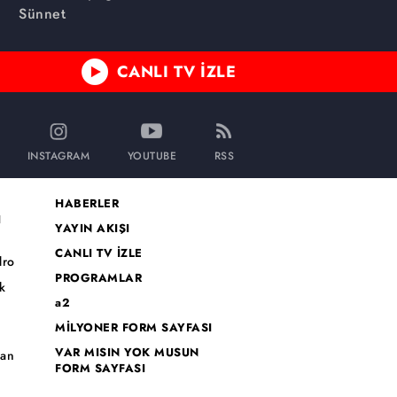
Sünnet
CANLI TV İZLE
INSTAGRAM
YOUTUBE
RSS
HABERLER
I
YAYIN AKIŞI
CANLI TV İZLE
dro
PROGRAMLAR
k
a2
MİLYONER FORM SAYFASI
o
VAR MISIN YOK MUSUN
han
FORM SAYFASI