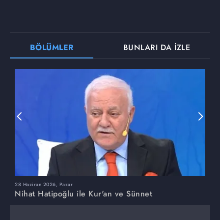
BÖLÜMLER
BUNLARI DA İZLE
28 Haziran 2026, Pazar
2
Nihat Hatipoğlu ile Kur'an ve Sünnet
N