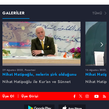
GALERİLER
TÜMÜ
29 Ağustos 2022, Pazartesi
16 Ağustos 2022, S
Nihat Hatipoğlu, nelerin şirk olduğunu
Nihat Hatipo
anlatıyor...
anlatıyor...
Nihat Hatipoğlu ile Kur'an ve Sünnet
Nihat Hatipo
Üye Ol
Üye Girişi