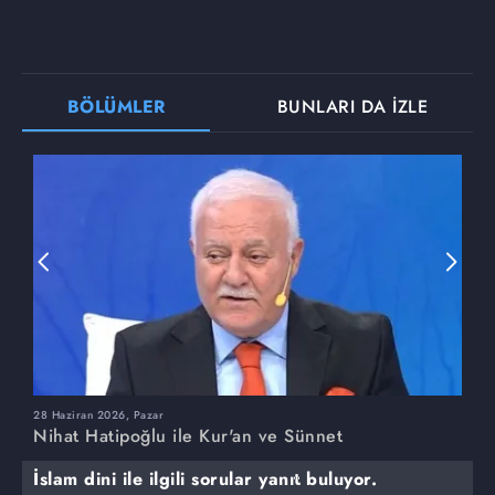
BÖLÜMLER
BUNLARI DA İZLE
28 Haziran 2026, Pazar
2
Nihat Hatipoğlu ile Kur'an ve Sünnet
N
İslam dini ile ilgili sorular yanıt buluyor.