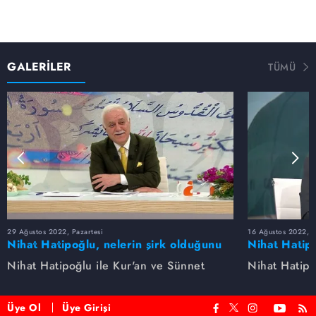
GALERİLER
TÜMÜ
29 Ağustos 2022, Pazartesi
16 Ağustos 2022, S
Nihat Hatipoğlu, nelerin şirk olduğunu
Nihat Hatipo
anlatıyor...
anlatıyor...
Nihat Hatipoğlu ile Kur'an ve Sünnet
Nihat Hatipo
Üye Ol
Üye Girişi