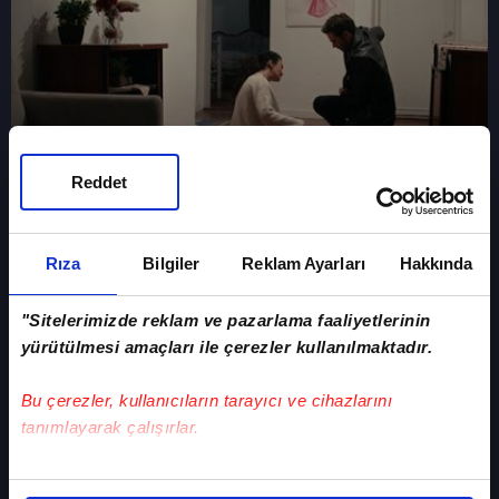
Reddet
Cemile, Feraye'ye zarar vermeye çalıştı!
"Senin ne işin var burada?"
Rıza
Bilgiler
Reklam Ayarları
Hakkında
"Sitelerimizde reklam ve pazarlama faaliyetlerinin
yürütülmesi amaçları ile çerezler kullanılmaktadır.
Bu çerezler, kullanıcıların tarayıcı ve cihazlarını
tanımlayarak çalışırlar.
Bu çerezlere izin vermeniz halinde sizlere özel