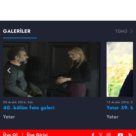
GALERİLER
TÜMÜ
20 Aralık 2016, Salı
13 Aralık 2016, Sal
40. bölüm foto galeri
Yeter 39. bö
Yeter
Yeter
Üye Ol
Üye Girişi