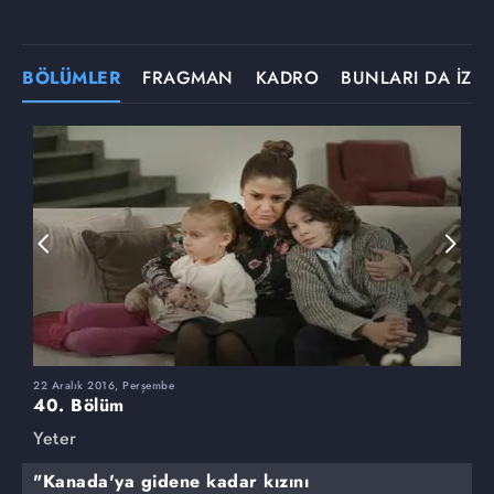
BÖLÜMLER
FRAGMAN
KADRO
BUNLARI DA İZLE
22 Aralık 2016, Perşembe
1
40. Bölüm
3
Yeter
Y
"Kanada'ya gidene kadar kızını