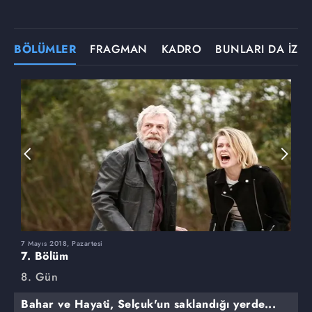
BÖLÜMLER
FRAGMAN
KADRO
BUNLARI DA İZLE
7 Mayıs 2018, Pazartesi
3
7. Bölüm
6
8. Gün
8
Bahar ve Hayati, Selçuk'un saklandığı yerde...