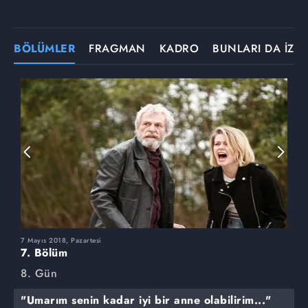
BÖLÜMLER
FRAGMAN
KADRO
BUNLARI DA İZLE
7 Mayıs 2018, Pazartesi
3
7. Bölüm
6
8. Gün
8
"Umarım senin kadar iyi bir anne olabilirim..."