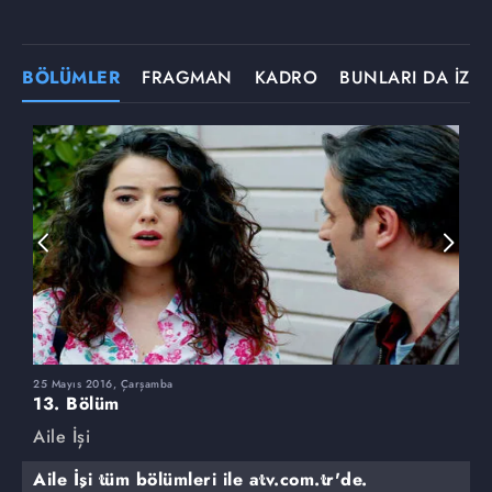
BÖLÜMLER
FRAGMAN
KADRO
BUNLARI DA İZLE
25 Mayıs 2016, Çarşamba
1
13. Bölüm
1
Aile İşi
A
Aile İşi tüm bölümleri ile atv.com.tr'de.