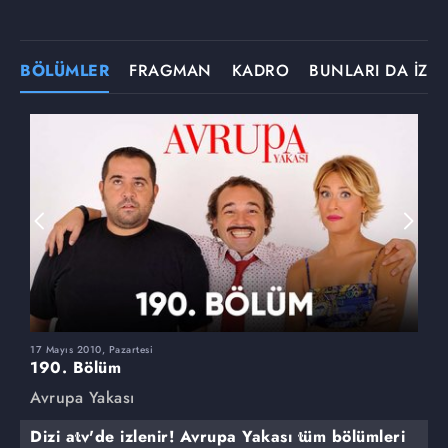
BÖLÜMLER
FRAGMAN
KADRO
BUNLARI DA İZLE
17 Mayıs 2010, Pazartesi
1
190. Bölüm
1
Avrupa Yakası
A
Dizi atv'de izlenir! Avrupa Yakası tüm bölümleri