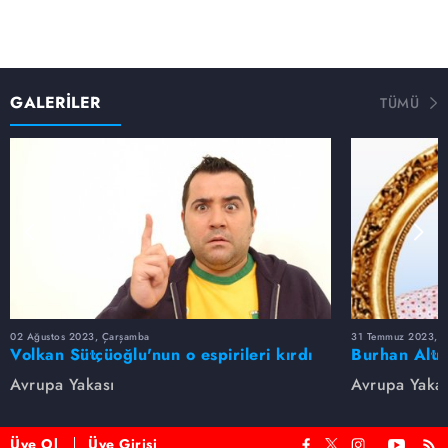
GALERİLER
TÜMÜ
02 Ağustos 2023, Çarşamba
31 Temmuz 2023, Pa
Volkan Sütçüoğlu'nun o espirileri kırdı
Burhan Altı
geçirdi
Replikleri
Avrupa Yakası
Avrupa Yakas
Üye Ol
Üye Girişi