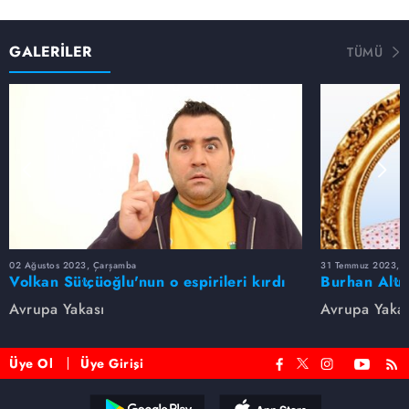
GALERİLER
TÜMÜ
02 Ağustos 2023, Çarşamba
31 Temmuz 2023, Pa
Volkan Sütçüoğlu'nun o espirileri kırdı
Burhan Altı
geçirdi
Replikleri
Avrupa Yakası
Avrupa Yakas
Üye Ol
Üye Girişi