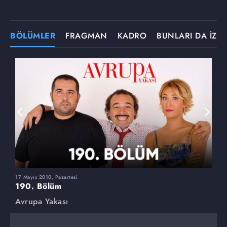
BÖLÜMLER
FRAGMAN
KADRO
BUNLARI DA İZLE
17 Mayıs 2010, Pazartesi
1
190. Bölüm
1
Avrupa Yakası
A