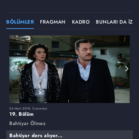
BÖLÜMLER
FRAGMAN
KADRO
BUNLARI DA İZLE
24 Mart 2018, Cumartesi
1
19. Bölüm
1
Bahtiyar Ölmez
B
Bahtiyar ders alıyor...